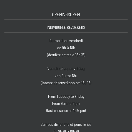
OPENINGSUREN
INDIVIDUELE BEZOEKERS
Du mardi au vendredi
de 9h à 18h
(dernière entrée à 16h45)
Van dinsdag tot vrijdag
van 9u tot 18u
(laatste ticketverkoop om 16u45)
From Tuesday to Friday
From 9am to 6 pm
(last entrance at 4.45 pm)
Samedi, dimanche et jours fériés
de 9h30 à 18h30