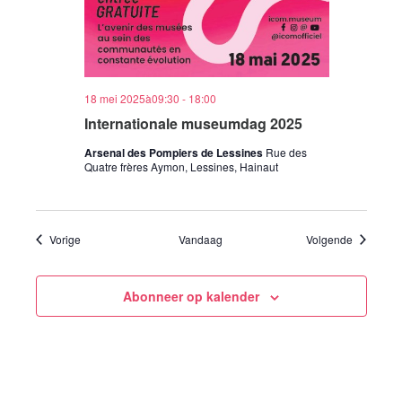
18 mei 2025à09:30
-
18:00
Internationale museumdag 2025
Arsenal des Pompiers de Lessines
Rue des
Quatre frères Aymon, Lessines, Hainaut
Evenementen
Evenemen
Vorige
Vandaag
Volgende
Abonneer op kalender