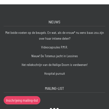
NIEUWS
Met beide voeten op de beugels. En wat, als de vrouw* nu eens baas zou zijn
over haar intieme delen?
Videocapsules P.M.R.
Nieuw! De Totemus jacht in Lessines
Het reliekschrijn van de Heilige Doorn is verdwenen!
Hospital pursuit
MAILING-LIST
Inschrijving mailing-list