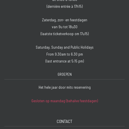
(dernière entrée à 17h15)
Zaterdag, zon- en feestdagen
van 9u tot 18u30
(laatste ticketverkoop om 17u15)
Saturday, Sunday and Public Holidays
From 9.30am to 6.30 pm
(last entrance at 5:15 pm)
GROEPEN
Het hele jaar door mits reservering
Gesloten op maandag (behalve feestdagen)
CONTACT