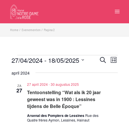
Ga
naar
de
inhoud
Home
Evenementen
Pagina 2
27/04/2024
 - 
18/05/2025
Evenementen
Evenementen
Eveneme
Zoeken
Lijst
Zoeken
weergave
Selecteer
april 2024
en
navigatie
een
weergeven
datum.
27 april 2024
-
30 augustus 2025
ZA
navigatie
27
Tentoonstelling “Wat als ik 20 jaar
geweest was in 1900 : Lessines
tijdens de Belle Époque”
Arsenal des Pompiers de Lessines
Rue des
Quatre frères Aymon, Lessines, Hainaut