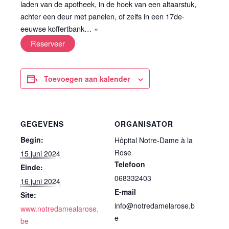
laden van de apotheek, in de hoek van een altaarstuk,
achter een deur met panelen, of zelfs in een 17de-
eeuwse koffertbank… »
Reserveer
Toevoegen aan kalender
GEGEVENS
ORGANISATOR
Begin:
Hôpital Notre-Dame à la
Rose
15 juni 2024
Telefoon
Einde:
068332403
16 juni 2024
E-mail
Site:
info@notredamelarose.b
www.notredamealarose.
e
be