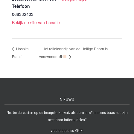
Telefoon
068332403
Bekijk de site van Locatie
Hospital
Het reliekschrijn van de Heilige Doorn is
Pursuit
verdwenen! 🕵
NIEUWS
Met beide voeten op de beugels. En wat, als de vrouw* nu eens baas zou zijn
over haar intieme delen?
Videocapsules P.M.R.