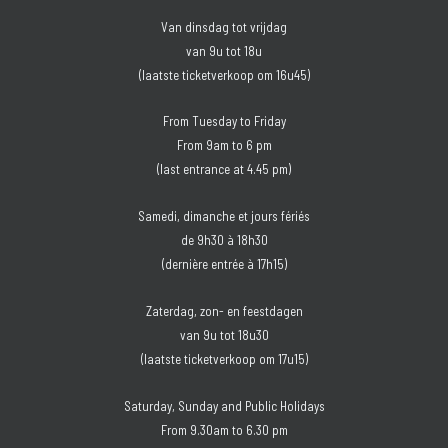
Van dinsdag tot vrijdag
van 9u tot 18u
(laatste ticketverkoop om 16u45)
From Tuesday to Friday
From 9am to 6 pm
(last entrance at 4.45 pm)
Samedi, dimanche et jours fériés
de 9h30 à 18h30
(dernière entrée à 17h15)
Zaterdag, zon- en feestdagen
van 9u tot 18u30
(laatste ticketverkoop om 17u15)
Saturday, Sunday and Public Holidays
From 9.30am to 6.30 pm