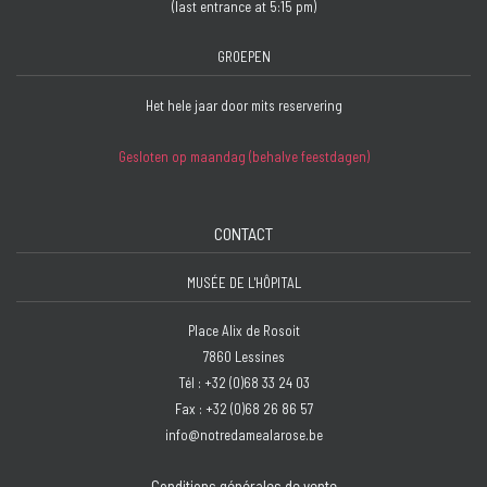
(last entrance at 5:15 pm)
GROEPEN
Het hele jaar door mits reservering
Gesloten op maandag (behalve feestdagen)
CONTACT
MUSÉE DE L'HÔPITAL
Place Alix de Rosoit
7860 Lessines
Tél : +32 (0)68 33 24 03
Fax : +32 (0)68 26 86 57
info@notredamealarose.be
Conditions générales de vente