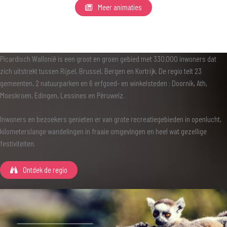
Meer animaties
Picardisch Wallonië is een groot en groen gebied met 330.000 inwoners dat
zich uitstrekt tussen Rijsel, Brussel, Bergen en Kortrijk. De regio telt 23
gemeenten, 2 natuurparken en 6 erfgoed- en winkelsteden : Doornik, Ath,
Moeskroen, Edingen, Lessines en Péruwelz.
Inwoners en bezoekers genieten er van grote recreatiegebieden in openlucht,
kilometerslange wandelingen in fraaie omgevingen en heel wat gezellige
festiviteiten.
Ontdek de regio