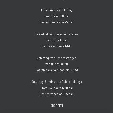
From Tuesday to Friday
From 9am to 6 pm
(last entrance at 4.45 pm)
Samedi, dimanche et jours fériés
de 9h30 à 18h30
(dernière entrée à 17h15)
Zaterdag, zon- en feestdagen
van 9u tot 18u30
(laatste ticketverkoop om 17u15)
Saturday, Sunday and Public Holidays
From 9.30am to 6.30 pm
(last entrance at 5:15 pm)
GROEPEN