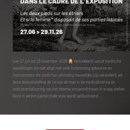
Van 27 juni tot 29 november 2026
Vertrekkend vanuit medische
handelingen die niet altijd met volle instemming gebeuren en
instrumenten die sinds hun uitvinding nauwelijks zijn veranderd, wil
deze tentoonstelling de rol van de man in de medicalisering en
instrumentalisering van het intieme vrouwenlichaam in vraag stellen.
Deze in wezen patriarchale visie wordt geïllustreerd…