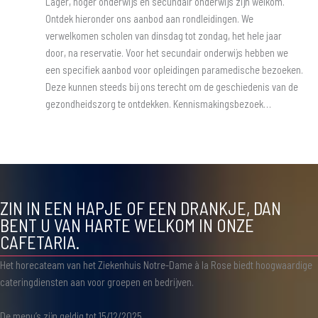
Lager, hoger onderwijs en secundair onderwijs zijn welkom.
Ontdek hieronder ons aanbod aan rondleidingen. We
verwelkomen scholen van dinsdag tot zondag, het hele jaar
door, na reservatie. Voor het secundair onderwijs hebben we
een specifiek aanbod voor opleidingen paramedische bezoeken.
Deze kunnen steeds bij ons terecht om de geschiedenis van de
gezondheidszorg te ontdekken. Kennismakingsbezoek…
ZIN IN EEN HAPJE OF EEN DRANKJE, DAN
BENT U VAN HARTE WELKOM IN ONZE
CAFETARIA.
Het horecateam van het Ziekenhuis Notre-Dame à la Rose biedt hoogwaardige
cateringdiensten aan voor groepen en bedrijven.
De menu’s zijn geldig tot 15/12/2025.