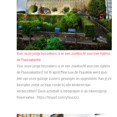
Voor onze jonge bezoekers is er een zoektocht voorzien tijdens
de Paasvakantie
Voor onze jonge bezoekers is er een zoektocht voorzien tijdens
de Paasvakantie (1 tot 16 april) Mevrouw de Paasklok werd door
één van onze gulzige zusters gevangen en opgesloten. Kan jij ze
bevrijden zodat ze haar ronde bij alle kinderen kan
verderzetten? Deze activiteit is inbegrepen in de inkomstprijs.
Reservaties : https://tinyurl.com/yfvuzxzz