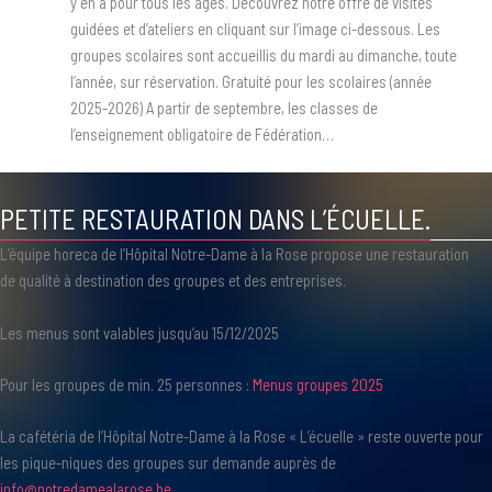
y en a pour tous les âges. Découvrez notre offre de visites
guidées et d’ateliers en cliquant sur l’image ci-dessous. Les
groupes scolaires sont accueillis du mardi au dimanche, toute
l’année, sur réservation. Gratuité pour les scolaires (année
2025-2026) A partir de septembre, les classes de
l’enseignement obligatoire de Fédération…
PETITE RESTAURATION DANS L’ÉCUELLE.
L’équipe horeca de l’Hôpital Notre-Dame à la Rose propose une restauration
de qualité à destination des groupes et des entreprises.
Les menus sont valables jusqu’au 15/12/2025
Pour les groupes de min. 25 personnes :
Menus groupes 2025
La cafétéria de l’Hôpital Notre-Dame à la Rose « L’écuelle » reste ouverte pour
les pique-niques des groupes sur demande auprès de
info@notredamealarose.be