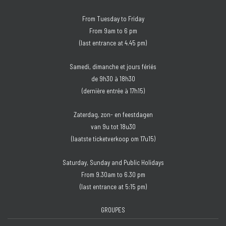
From Tuesday to Friday
From 9am to 6 pm
(last entrance at 4.45 pm)
Samedi, dimanche et jours fériés
de 9h30 à 18h30
(dernière entrée à 17h15)
Zaterdag, zon- en feestdagen
van 9u tot 18u30
(laatste ticketverkoop om 17u15)
Saturday, Sunday and Public Holidays
From 9.30am to 6.30 pm
(last entrance at 5:15 pm)
GROUPES