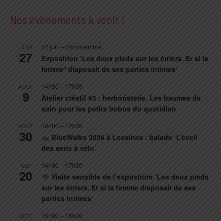
Nos évènements à venir !
27 juin
–
29 novembre
JUIN
27
Exposition ‘Les deux pieds sur les étriers. Et si la
femme* disposait de ses parties intimes’
14h30
–
17h00
AOÛT
9
Atelier créatif #5 : herboristerie. Les baumes de
soin pour les petits bobos du quotidien
10h00
–
12h00
AOÛT
30
BlueWalks 2026 à Lessines : balade ‘L’éveil
des sens à vélo’
14h00
–
17h30
SEP
20
Visite sensible de l’exposition ‘Les deux pieds
sur les étriers. Et si la femme disposait de ses
parties intimes’
15h00
–
18h00
OCT