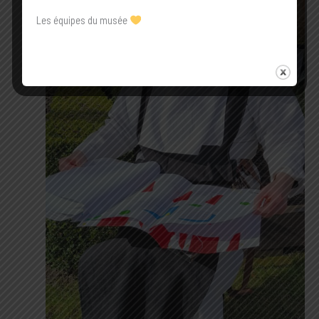
Les équipes du musée