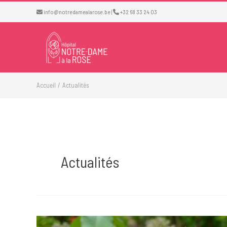
Aller
info@notredamealarose.be
|
+32 68 33 24 03
au
contenu
Accueil
Actualités
Actualités