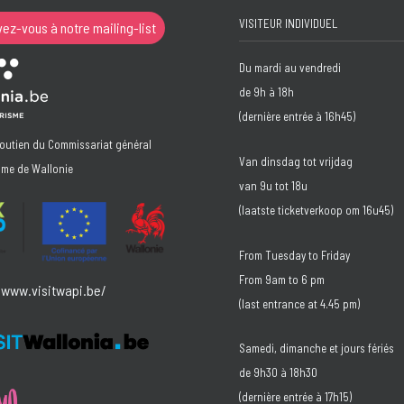
VISITEUR INDIVIDUEL
vez-vous à notre mailing-list
Du mardi au vendredi
de 9h à 18h
(dernière entrée à 16h45)
soutien du Commissariat général
Van dinsdag tot vrijdag
sme de Wallonie
van 9u tot 18u
(laatste ticketverkoop om 16u45)
From Tuesday to Friday
From 9am to 6 pm
/www.visitwapi.be/
(last entrance at 4.45 pm)
Samedi, dimanche et jours fériés
de 9h30 à 18h30
(dernière entrée à 17h15)