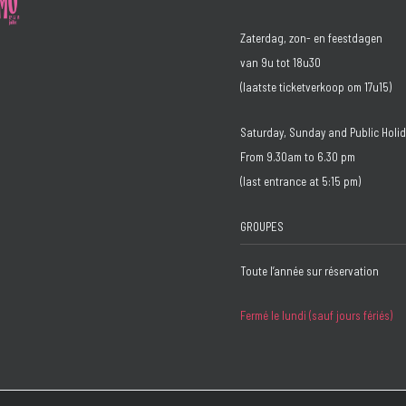
Zaterdag, zon- en feestdagen
van 9u tot 18u30
(laatste ticketverkoop om 17u15)
Saturday, Sunday and Public Holi
From 9.30am to 6.30 pm
(last entrance at 5:15 pm)
GROUPES
Toute l’année sur réservation
Fermé le lundi (sauf jours fériés)