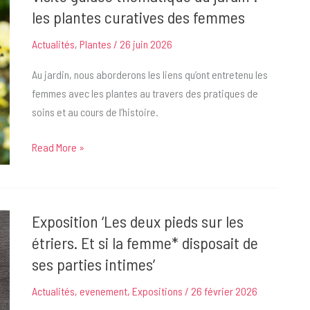
les plantes curatives des femmes
Actualités
,
Plantes
/
26 juin 2026
Au jardin, nous aborderons les liens qu’ont entretenu les
femmes avec les plantes au travers des pratiques de
soins et au cours de l’histoire.
Visite
Read More »
guidée
thématique
du
Exposition ‘Les deux pieds sur les
jardin
étriers. Et si la femme* disposait de
:
les
ses parties intimes’
plantes
Actualités
,
evenement
,
Expositions
/
26 février 2026
curatives