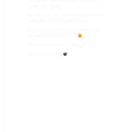
Visite guidée thématique du jardin : les plantes
curatives des femmes
Exposition ‘Les deux pieds sur les étriers. Et si la
femme* disposait de ses parties intimes’
Quand les enfants écrivent à Sœur Marie-Cécile :
une belle leçon de transmission
Conditions générales de ventes
Capsules vidéos P.M.R.