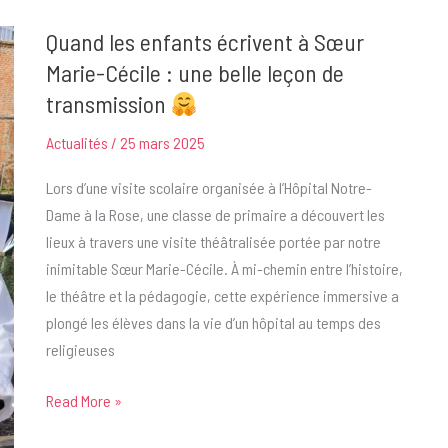
la
Quand les enfants écrivent à Sœur
femme*
Marie-Cécile : une belle leçon de
disposait
transmission
de
ses
Actualités
/
25 mars 2025
parties
intimes’
Lors d’une visite scolaire organisée à l’Hôpital Notre-
Dame à la Rose, une classe de primaire a découvert les
lieux à travers une visite théâtralisée portée par notre
inimitable Sœur Marie-Cécile. À mi-chemin entre l’histoire,
le théâtre et la pédagogie, cette expérience immersive a
plongé les élèves dans la vie d’un hôpital au temps des
religieuses
Quand
Read More »
les