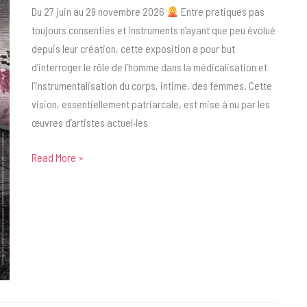
des
Du 27 juin au 29 novembre 2026
Entre pratiques pas
femmes
toujours consenties et instruments n’ayant que peu évolué
depuis leur création, cette exposition a pour but
d’interroger le rôle de l’homme dans la médicalisation et
l’instrumentalisation du corps, intime, des femmes. Cette
vision, essentiellement patriarcale, est mise à nu par les
œuvres d’artistes actuel·les
Exposition
Read More »
‘Les
deux
pieds
sur
les
étriers.
Et
si