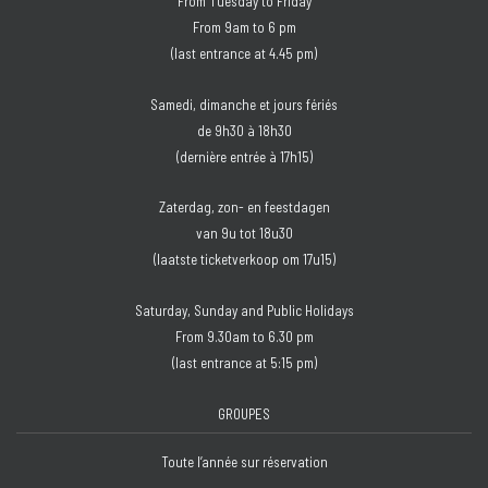
From Tuesday to Friday
From 9am to 6 pm
(last entrance at 4.45 pm)
Samedi, dimanche et jours fériés
de 9h30 à 18h30
(dernière entrée à 17h15)
Zaterdag, zon- en feestdagen
van 9u tot 18u30
(laatste ticketverkoop om 17u15)
Saturday, Sunday and Public Holidays
From 9.30am to 6.30 pm
(last entrance at 5:15 pm)
GROUPES
Toute l’année sur réservation