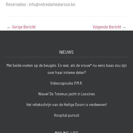
Reservaties : info@notredamealarose.be
←
Vorige Bericht
Volgende Bericht
→
NIEUWS
Met beide voeten op de beugels. En wat, als de vrouw* nu eens baas zou zijn
over haar intieme delen?
Videocapsules P.M.R.
Nieuw! De Totemus jacht in Lessines
Het reliekschrijn van de Heilige Doorn is verdwenen!
Hospital pursuit
MAILING-LIST