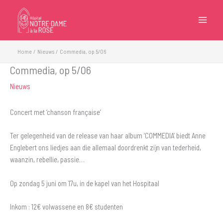
Ga
naar
de
inhoud
Home
Nieuws
Commedia, op 5/06
Commedia, op 5/06
Nieuws
Concert met ‘chanson française’
Ter gelegenheid van de release van haar album ‘COMMEDIA’ biedt Anne
Englebert ons liedjes aan die allemaal doordrenkt zijn van tederheid,
waanzin, rebellie, passie…
Op zondag 5 juni om 17u, in de kapel van het Hospitaal
Inkom : 12€ volwassene en 8€ studenten