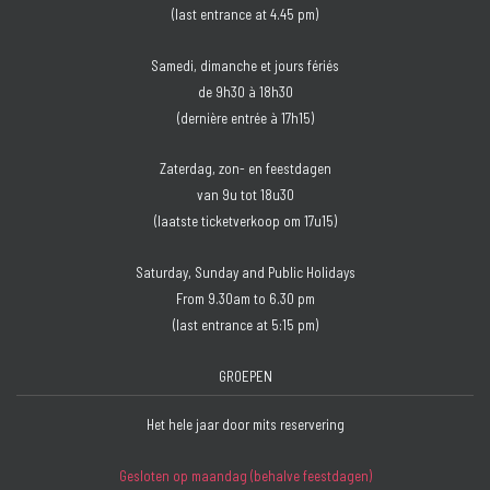
(last entrance at 4.45 pm)
Samedi, dimanche et jours fériés
de 9h30 à 18h30
(dernière entrée à 17h15)
Zaterdag, zon- en feestdagen
van 9u tot 18u30
(laatste ticketverkoop om 17u15)
Saturday, Sunday and Public Holidays
From 9.30am to 6.30 pm
(last entrance at 5:15 pm)
GROEPEN
Het hele jaar door mits reservering
Gesloten op maandag (behalve feestdagen)