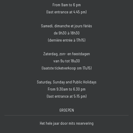
From 9am to 6 pm
(last entrance at 4.45 pm)
Samedi, dimanche et jours fériés
de 9h30 à 18h30
(dernière entrée à 17h15)
Zaterdag, zon- en feestdagen
van 9u tot 18u30
(laatste ticketverkoop om 17u15)
Saturday, Sunday and Public Holidays
From 9.30am to 6.30 pm
(last entrance at 5:15 pm)
GROEPEN
Het hele jaar door mits reservering