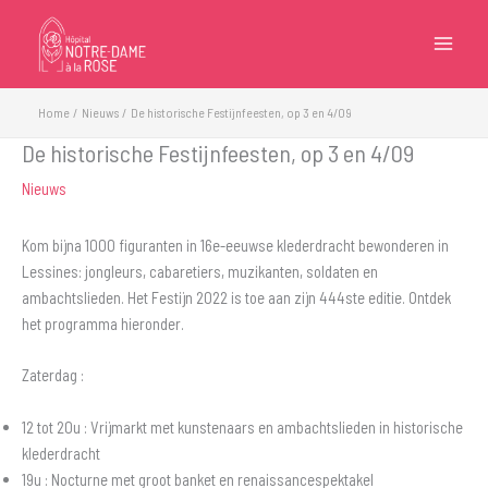
Ga
naar
de
inhoud
Home
Nieuws
De historische Festijnfeesten, op 3 en 4/09
De historische Festijnfeesten, op 3 en 4/09
Nieuws
Kom bijna 1000 figuranten in 16e-eeuwse klederdracht bewonderen in
Lessines: jongleurs, cabaretiers, muzikanten, soldaten en
ambachtslieden. Het Festijn 2022 is toe aan zijn 444ste editie. Ontdek
het programma hieronder.
Zaterdag :
12 tot 20u : Vrijmarkt met kunstenaars en ambachtslieden in historische
klederdracht
19u : Nocturne met groot banket en renaissancespektakel