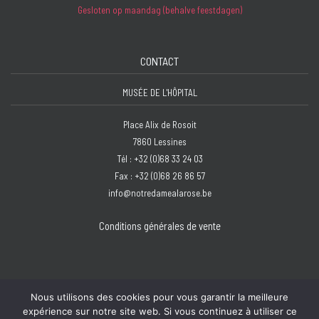
Gesloten op maandag (behalve feestdagen)
CONTACT
MUSÉE DE L'HÔPITAL
Place Alix de Rosoit
7860 Lessines
Tél : +32 (0)68 33 24 03
Fax : +32 (0)68 26 86 57
info@notredamealarose.be
Conditions générales de vente
Nous utilisons des cookies pour vous garantir la meilleure
expérience sur notre site web. Si vous continuez à utiliser ce
Copyright © 2026 Hôpital Notre-Dame à la Rose - Lessines | Design :
Bzzz