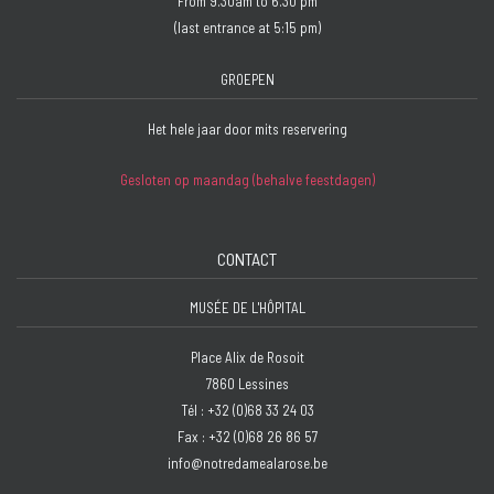
From 9.30am to 6.30 pm
(last entrance at 5:15 pm)
GROEPEN
Het hele jaar door mits reservering
Gesloten op maandag (behalve feestdagen)
CONTACT
MUSÉE DE L'HÔPITAL
Place Alix de Rosoit
7860 Lessines
Tél : +32 (0)68 33 24 03
Fax : +32 (0)68 26 86 57
info@notredamealarose.be