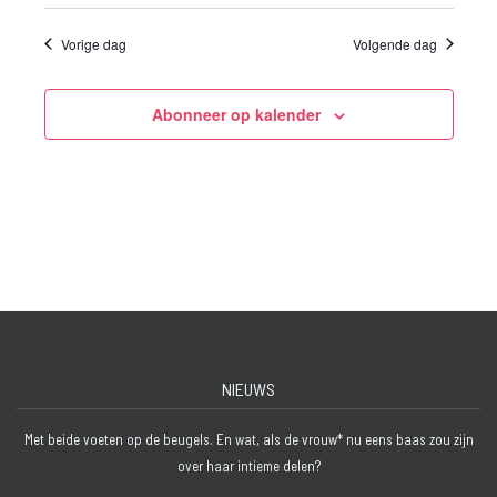
Vorige dag
Volgende dag
Abonneer op kalender
NIEUWS
Met beide voeten op de beugels. En wat, als de vrouw* nu eens baas zou zijn
over haar intieme delen?