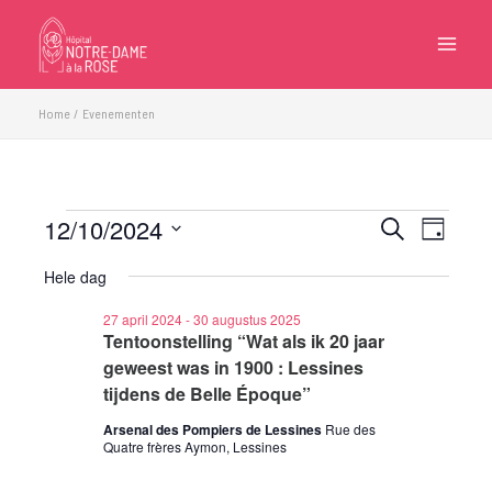
Ga
naar
de
inhoud
Home
Evenementen
12/10/2024
Evenementen
Evenementen
Eveneme
Zoeken
Dag
in
Zoeken
weergave
Selecteer
12
Hele dag
en
navigatie
een
oktober
weergeven
datum.
27 april 2024
-
30 augustus 2025
2024
navigatie
Tentoonstelling “Wat als ik 20 jaar
geweest was in 1900 : Lessines
tijdens de Belle Époque”
Arsenal des Pompiers de Lessines
Rue des
Quatre frères Aymon, Lessines