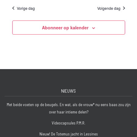
Vorige dag
Volgende dag
Abonneer op kalender
NIEUWS
Met beide voeten op de beugels. En wat, als de vrouw* nu eens baas zou zijn
over haar intieme delen?
Videocapsules P.M.R.
Nieuw! De Totemus jacht in Lessines