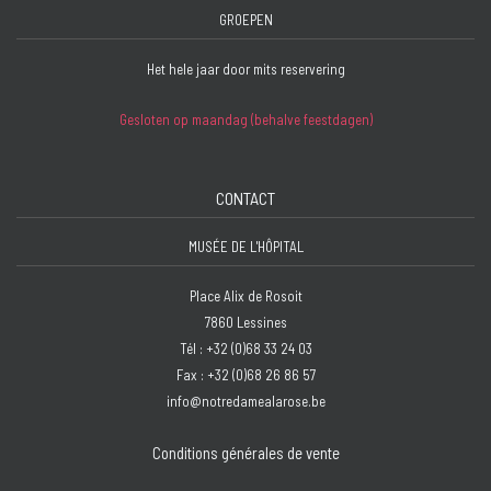
GROEPEN
Het hele jaar door mits reservering
Gesloten op maandag (behalve feestdagen)
CONTACT
MUSÉE DE L'HÔPITAL
Place Alix de Rosoit
7860 Lessines
Tél : +32 (0)68 33 24 03
Fax : +32 (0)68 26 86 57
info@notredamealarose.be
Conditions générales de vente