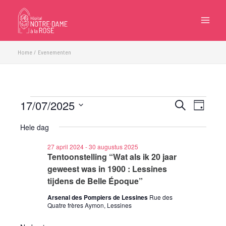
Ga
naar
de
inhoud
Home
Evenementen
17/07/2025
Evenementen
Evenementen
Eveneme
Zoeken
Dag
in
Zoeken
weergave
Selecteer
17
Hele dag
en
navigatie
een
juli
weergeven
datum.
27 april 2024
-
30 augustus 2025
2025
navigatie
Tentoonstelling “Wat als ik 20 jaar
geweest was in 1900 : Lessines
tijdens de Belle Époque”
Arsenal des Pompiers de Lessines
Rue des
Quatre frères Aymon, Lessines