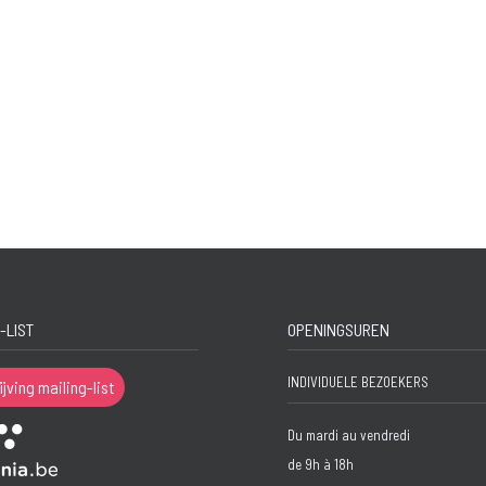
-LIST
OPENINGSUREN
INDIVIDUELE BEZOEKERS
ijving mailing-list
Du mardi au vendredi
de 9h à 18h