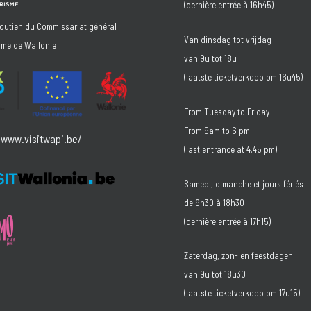
(dernière entrée à 16h45)
soutien du Commissariat général
Van dinsdag tot vrijdag
sme de Wallonie
van 9u tot 18u
(laatste ticketverkoop om 16u45)
From Tuesday to Friday
From 9am to 6 pm
/www.visitwapi.be/
(last entrance at 4.45 pm)
Samedi, dimanche et jours fériés
de 9h30 à 18h30
(dernière entrée à 17h15)
Zaterdag, zon- en feestdagen
van 9u tot 18u30
(laatste ticketverkoop om 17u15)