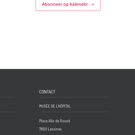
Abonneer op kalender
CONTACT
MUSÉE DE L'HÔPITAL
Place Alix de Rosoit
7860 Lessines