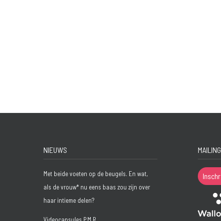
NIEUWS
MAILING
Met beide voeten op de beugels. En wat,
Inschr
als de vrouw* nu eens baas zou zijn over
haar intieme delen?
Videocapsules P.M.R.