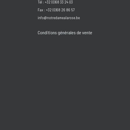
Tél : +32 (0)68 33 24 03
Fax : +32 (0)68 26 86 57
info@notredamealarose.be
Conditions générales de vente