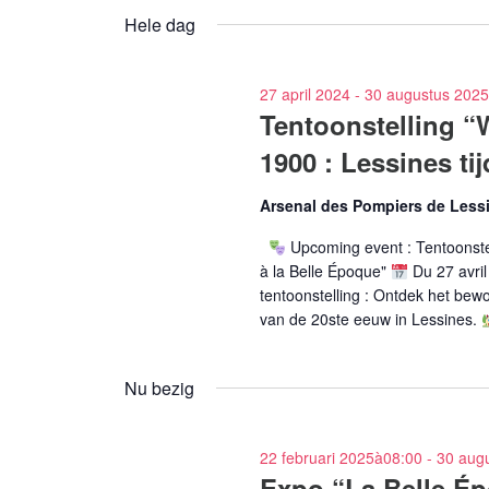
voor
een
Hele dag
Evenementen
datum.
met
keyword.
27 april 2024
-
30 augustus 2025
Tentoonstelling “W
1900 : Lessines t
Arsenal des Pompiers de Less
Upcoming event : Tentoonstel
à la Belle Époque"
Du 27 avril
tentoonstelling : Ontdek het bew
van de 20ste eeuw in Lessines.
Nu bezig
22 februari 2025à08:00
-
30 aug
Expo “La Belle É