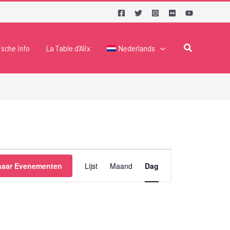
Zoeken
ische info
La Table d’Alix
Nederlands
Evenement
naar Evenementen
Lijst
Maand
Dag
weergaven
navigatie