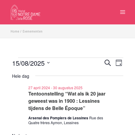
Ga
naar
de
inhoud
Home
Evenementen
15/08/2025
Evenementen
Evenementen
Eveneme
Zoeken
Dag
in
Zoeken
weergave
Selecteer
15
Hele dag
en
navigatie
een
augustus
weergeven
datum.
27 april 2024
-
30 augustus 2025
2025
navigatie
Tentoonstelling “Wat als ik 20 jaar
geweest was in 1900 : Lessines
tijdens de Belle Époque”
Arsenal des Pompiers de Lessines
Rue des
Quatre frères Aymon, Lessines