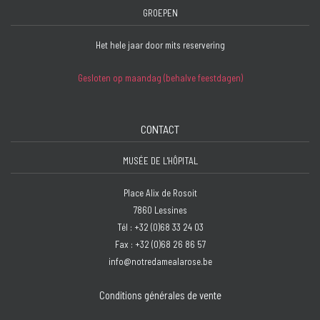
GROEPEN
Het hele jaar door mits reservering
Gesloten op maandag (behalve feestdagen)
CONTACT
MUSÉE DE L'HÔPITAL
Place Alix de Rosoit
7860 Lessines
Tél : +32 (0)68 33 24 03
Fax : +32 (0)68 26 86 57
info@notredamealarose.be
Conditions générales de vente