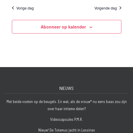
Vorige dag
Volgende dag
Abonneer op kalender
NIEUWS
Met beide voeten op de beugels. En wat, als de vrouw* nu eens baas zou zijn
over haar intieme delen?
Videocapsules P.M.R.
Nieuw! De Totemus jacht in Lessines