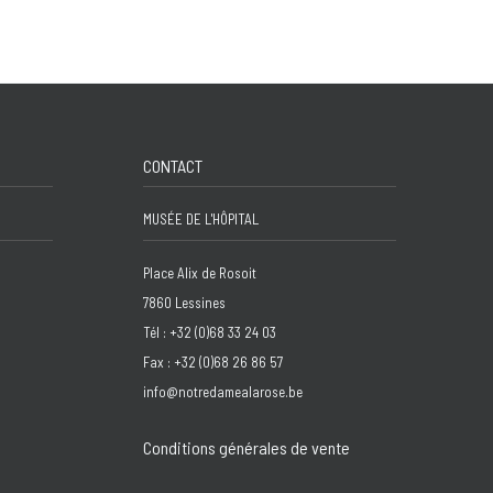
CONTACT
MUSÉE DE L'HÔPITAL
Place Alix de Rosoit
7860 Lessines
Tél : +32 (0)68 33 24 03
Fax : +32 (0)68 26 86 57
info@notredamealarose.be
Conditions générales de vente