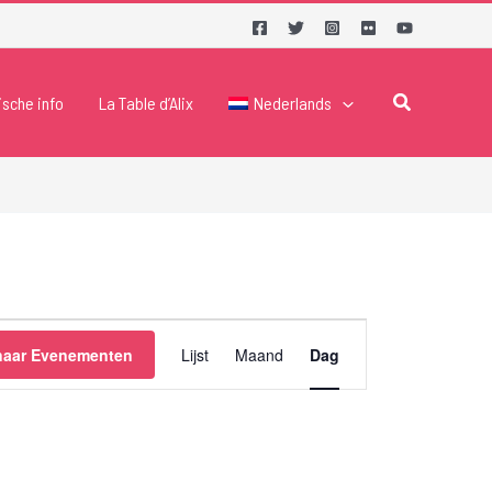
Zoeken
ische info
La Table d’Alix
Nederlands
Evenement
naar Evenementen
Lijst
Maand
Dag
weergaven
navigatie