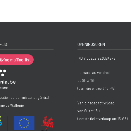
-LIST
OPENINGSUREN
INDIVIDUELE BEZOEKERS
ijving mailing-list
Du mardi au vendredi
de 9h à 18h
(dernière entrée à 16h45)
soutien du Commissariat général
Van dinsdag tot vrijdag
sme de Wallonie
van 9u tot 18u
(laatste ticketverkoop om 16u45)