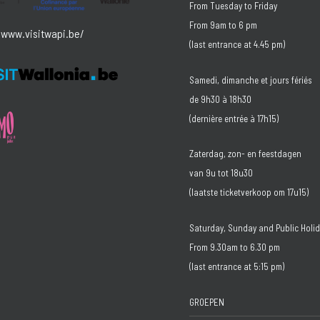
From Tuesday to Friday
From 9am to 6 pm
/www.visitwapi.be/
(last entrance at 4.45 pm)
Samedi, dimanche et jours fériés
de 9h30 à 18h30
(dernière entrée à 17h15)
Zaterdag, zon- en feestdagen
van 9u tot 18u30
(laatste ticketverkoop om 17u15)
Saturday, Sunday and Public Holi
From 9.30am to 6.30 pm
(last entrance at 5:15 pm)
GROEPEN