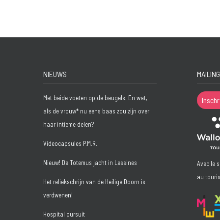
NIEUWS
MAILING
Met beide voeten op de beugels. En wat,
Inschr
als de vrouw* nu eens baas zou zijn over
haar intieme delen?
Videocapsules P.M.R.
Nieuw! De Totemus jacht in Lessines
Avec le 
au touri
Het reliekschrijn van de Heilige Doorn is
verdwenen!
Hospital pursuit