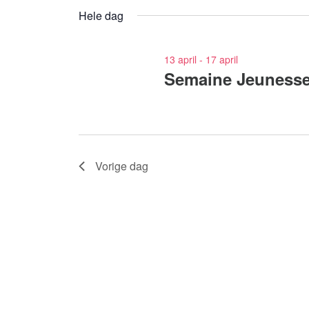
voor
een
Hele dag
Evenementen
datum.
met
keyword.
13 april
-
17 april
Semaine Jeunesse
Vorige dag