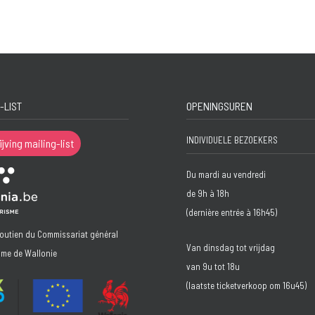
-LIST
OPENINGSUREN
INDIVIDUELE BEZOEKERS
ijving mailing-list
Du mardi au vendredi
de 9h à 18h
(dernière entrée à 16h45)
soutien du Commissariat général
Van dinsdag tot vrijdag
sme de Wallonie
van 9u tot 18u
(laatste ticketverkoop om 16u45)