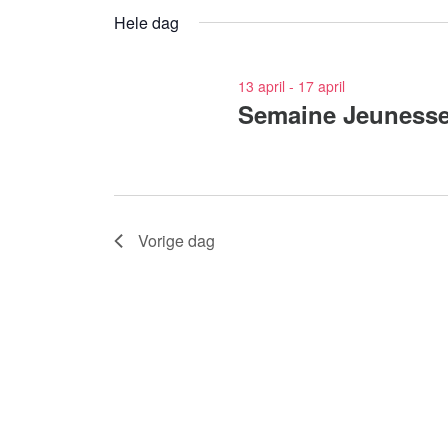
voor
een
Hele dag
Evenementen
datum.
met
keyword.
13 april
-
17 april
Semaine Jeunesse
Vorige dag