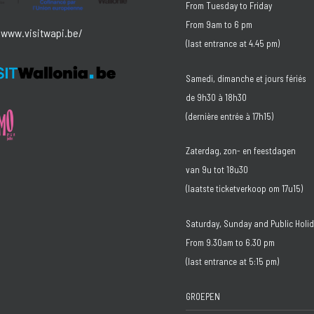
From Tuesday to Friday
From 9am to 6 pm
/www.visitwapi.be/
(last entrance at 4.45 pm)
Samedi, dimanche et jours fériés
de 9h30 à 18h30
(dernière entrée à 17h15)
Zaterdag, zon- en feestdagen
van 9u tot 18u30
(laatste ticketverkoop om 17u15)
Saturday, Sunday and Public Holi
From 9.30am to 6.30 pm
(last entrance at 5:15 pm)
GROEPEN