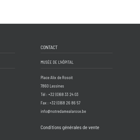
CONTACT
MUSÉE DE L'HÔPITAL
Place Alix de Rosoit
7860 Lessines
Tél : +32 (0)68 33 24 03
Fax : +32 (0)68 26 86 57
info@notredamealarose.be
Conditions générales de vente