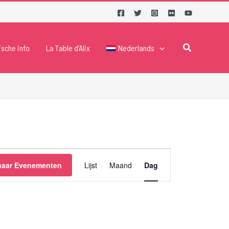
Zoeken
ische info
La Table d’Alix
Nederlands
Evenement
naar Evenementen
Lijst
Maand
Dag
weergaven
navigatie