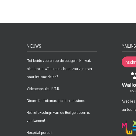
NIEUWS
MAILING
Met beide voeten op de beugels. En wat,
Inschr
als de vrouw* nu eens baas zou zijn over
haar intieme delen?
Videocapsules P.M.R.
Nieuw! De Totemus jacht in Lessines
Avec le 
au touri
Het reliekschrijn van de Heilige Doorn is
verdwenen!
Hospital pursuit