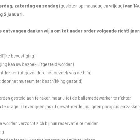
erdag, zaterdag en zondag
(gesloten op maandag en vrijdag)
van 14u
 2 januari.
te ontvangen danken wij u om tot nader order volgende richtlijnen
lijke bevestiging)
aging kan uw bezoek uitgesteld worden)
tdekken (uitgezonderd het bezoek van de tuin)
t door het museum ter beschikking gesteld)
orden gesteld aan te raken maar u tot de baliemedewerker te richten
 te dragen (liever geen jas of gewatteerde jas, geen paraplu’s en zakke
ie worden verzocht zich bij hun reservatie te melden
ng
zering langs uw bezoeksparcours strikt te volgen