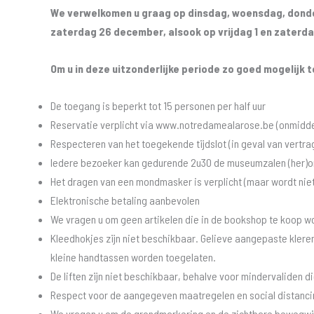
We verwelkomen u graag op dinsdag, woensdag, dond
zaterdag 26 december, alsook op vrijdag 1 en zaterdag
Om u in deze uitzonderlijke periode zo goed mogelijk 
De toegang is beperkt tot 15 personen per half uur
Reservatie verplicht via www.notredamealarose.be (onmiddel
Respecteren van het toegekende tijdslot (in geval van vertr
Iedere bezoeker kan gedurende 2u30 de museumzalen (her)on
Het dragen van een mondmasker is verplicht (maar wordt nie
Elektronische betaling aanbevolen
We vragen u om geen artikelen die in de bookshop te koop w
Kleedhokjes zijn niet beschikbaar. Gelieve aangepaste kleren
kleine handtassen worden toegelaten.
De liften zijn niet beschikbaar, behalve voor mindervaliden d
Respect voor de aangegeven maatregelen en social distanci
We vragen u om de grondmarkering en de zichtbare bewegwij