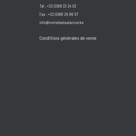
Tél : +32 (0)68 33 24 03
Fax : +32 (0)68 26 86 57
info@notredamealarose.be
Conditions générales de vente