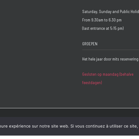
Saturday, Sunday and Public Holi
From 9.30am to 6.30 pm
(last entrance at 5:15 pm)
GROEPEN
Het hele jaar door mits reservering
Gesloten op maandag (behalve
feestdagen)
 :
Bzzz
eure expérience sur notre site web. Si vous continuez à utiliser ce sit