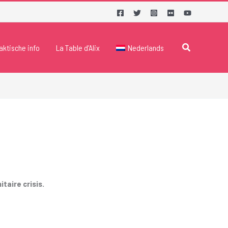
Zoeken
aktische info
La Table d’Alix
Nederlands
taire crisis.