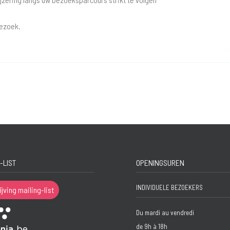
bezoek.
-LIST
OPENINGSUREN
INDIVIDUELE BEZOEKERS
ijving mailing-list
Du mardi au vendredi
de 9h à 18h