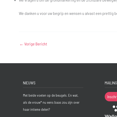
We danken u voor uw begrip en wensen u alvast een prettig 
←
Vorige Bericht
NIEUWS
MAILING
Met beide voeten op de beugels. En wat,
Inschr
als de vrouw* nu eens baas zou zijn over
haar intieme delen?