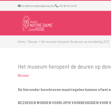
Ga
info@notredamealarose.be
|
+32 68 33 24 03
naar
de
inhoud
Home
Nieuws
Het museum heropent de deuren op donderdag 3/12
Het museum heropent de deuren op don
Nieuws
De hieronder beschreven maatregelen kunnen ofwel aan
BEZOEKEN WORDEN VOORLOPIG VOORBEHOUDEN VOOR I