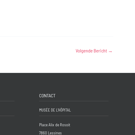
Volgende Bericht
→
CONTACT
MUSÉE DE L'HÔPITAL
Place Alix de Rosoit
7860 Lessines