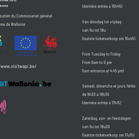
(dernière entrée à 16h45)
soutien du Commissariat général
Van dinsdag tot vrijdag
sme de Wallonie
van 9u tot 18u
(laatste ticketverkoop om 16u45)
From Tuesday to Friday
From 9am to 6 pm
/www.visitwapi.be/
(last entrance at 4.45 pm)
Samedi, dimanche et jours fériés
de 9h30 à 18h30
(dernière entrée à 17h15)
Zaterdag, zon- en feestdagen
van 9u tot 18u30
(laatste ticketverkoop om 17u15)