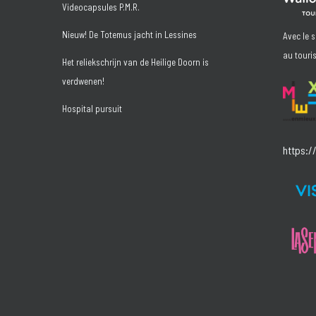
Videocapsules P.M.R.
Nieuw! De Totemus jacht in Lessines
Avec le 
au touri
Het reliekschrijn van de Heilige Doorn is
verdwenen!
Hospital pursuit
https:/