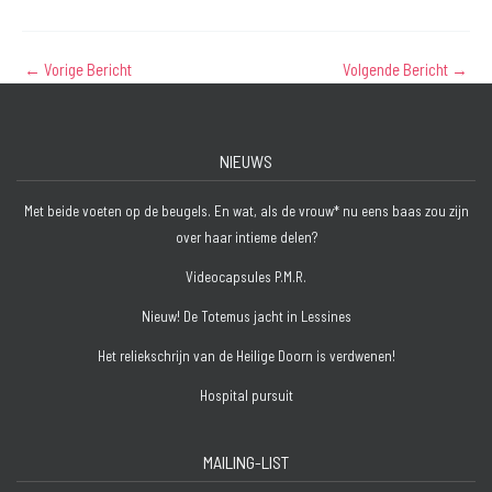
←
Vorige Bericht
Volgende Bericht
→
NIEUWS
Met beide voeten op de beugels. En wat, als de vrouw* nu eens baas zou zijn
over haar intieme delen?
Videocapsules P.M.R.
Nieuw! De Totemus jacht in Lessines
Het reliekschrijn van de Heilige Doorn is verdwenen!
Hospital pursuit
MAILING-LIST