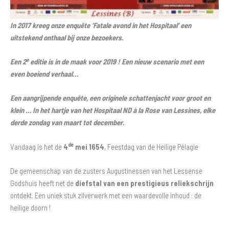
In 2017 kreeg onze enquête ‘Fatale avond in het Hospitaal’ een
uitstekend onthaal bij onze bezoekers.
e
Een 2
editie is in de maak voor 2019 ! Een nieuw scenario met een
even boeiend verhaal…
Een aangrijpende enquête, een originele schattenjacht voor groot en
klein … In het hartje van het Hospitaal ND à la Rose van Lessines, elke
derde zondag van maart tot december.
de
Vandaag is het de
4
mei 1654
, Feestdag van de Heilige Pélagie
De gemeenschap van de zusters Augustinessen van het Lessense
Godshuis heeft net de
diefstal van een prestigieus reliekschrijn
ontdekt. Een uniek stuk zilverwerk met een waardevolle inhoud : de
heilige doorn !