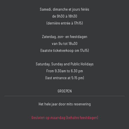
Samedi, dimanche et jours fériés
de 9h30 à 18h30
(dernière entrée à 17h15)
Zaterdag, zon- en feestdagen
van 9u tot 18u30
(laatste ticketverkoop om 17u15)
Saturday, Sunday and Public Holidays
From 9.30am to 6.30 pm
(last entrance at 5:15 pm)
GROEPEN
Het hele jaar door mits reservering
Gesloten op maandag (behalve feestdagen)