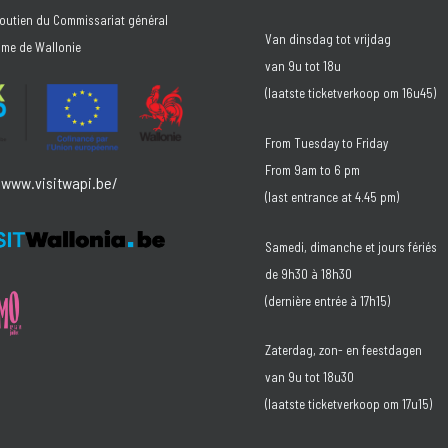
soutien du Commissariat général
Van dinsdag tot vrijdag
sme de Wallonie
van 9u tot 18u
(laatste ticketverkoop om 16u45)
From Tuesday to Friday
From 9am to 6 pm
/www.visitwapi.be/
(last entrance at 4.45 pm)
Samedi, dimanche et jours fériés
de 9h30 à 18h30
(dernière entrée à 17h15)
Zaterdag, zon- en feestdagen
van 9u tot 18u30
(laatste ticketverkoop om 17u15)