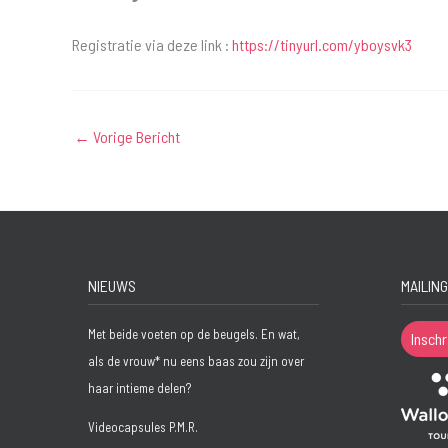
Registratie via deze link :
https://tinyurl.com/yboysvk3
←
Vorige Bericht
NIEUWS
MAILING
Met beide voeten op de beugels. En wat,
Inschr
als de vrouw* nu eens baas zou zijn over
haar intieme delen?
Videocapsules P.M.R.