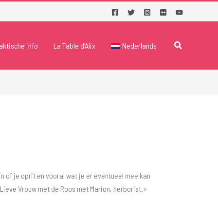
Zoeken
aktische info
La Table d’Alix
Nederlands
n of je oprit en vooral wat je er eventueel mee kan
 Lieve Vrouw met de Roos met Marion, herborist.»