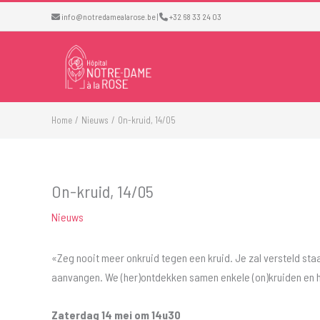
Ga
info@notredamealarose.be
|
+32 68 33 24 03
naar
de
inhoud
Home
Nieuws
On-kruid, 14/05
On-kruid, 14/05
Nieuws
«Zeg nooit meer onkruid tegen een kruid. Je zal versteld staan
aanvangen. We (her)ontdekken samen enkele (on)kruiden en h
Zaterdag 14 mei om 14u30