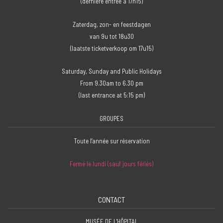
(dernière entrée à 17h15)
Zaterdag, zon- en feestdagen
van 9u tot 18u30
(laatste ticketverkoop om 17u15)
Saturday, Sunday and Public Holidays
From 9.30am to 6.30 pm
(last entrance at 5:15 pm)
GROUPES
Toute l’année sur réservation
Fermé le lundi (sauf jours fériés)
CONTACT
MUSÉE DE L'HÔPITAL