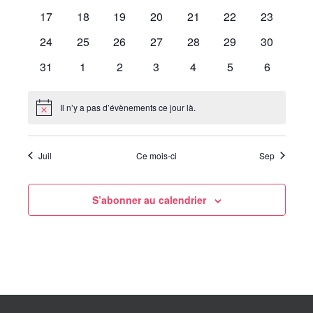
évènements
évènements
évènements
évènements
évènements
évènements
évènemen
0
0
0
0
0
0
0
17
18
19
20
21
22
23
évènements
évènements
évènements
évènements
évènements
évènements
évènemen
0
0
0
0
0
0
0
24
25
26
27
28
29
30
évènements
évènements
évènements
évènements
évènements
évènements
évènemen
0
0
0
0
0
0
0
31
1
2
3
4
5
6
évènements
évènements
évènements
évènements
évènements
évènements
évènemen
Il n’y a pas d’évènements ce jour là.
Notice
Juil
Ce mois-ci
Sep
S’abonner au calendrier