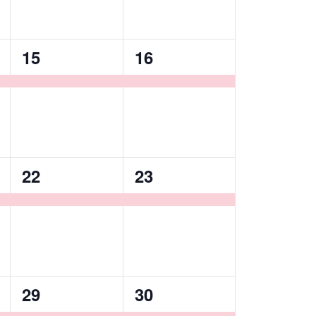
1
1
15
16
,
évènement,
évènement,
1
1
22
23
,
évènement,
évènement,
1
1
29
30