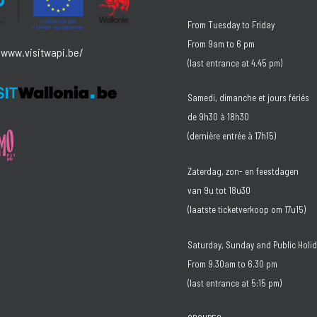
From Tuesday to Friday
From 9am to 6 pm
/www.visitwapi.be/
(last entrance at 4.45 pm)
Samedi, dimanche et jours fériés
de 9h30 à 18h30
(dernière entrée à 17h15)
Zaterdag, zon- en feestdagen
van 9u tot 18u30
(laatste ticketverkoop om 17u15)
Saturday, Sunday and Public Holi
From 9.30am to 6.30 pm
(last entrance at 5:15 pm)