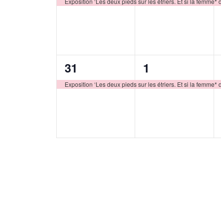
évènement,
évènement,
Exposition ‘Les deux pieds sur les étriers. Et si la femme* 
1
1
31
1
évènement,
évènement,
Exposition ‘Les deux pieds sur les étriers. Et si la femme* 