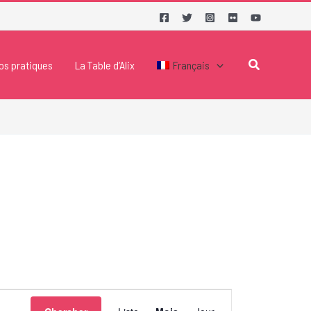
Rechercher
fos pratiques
La Table d’Alix
Français
Navigation