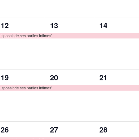
1
1
1
12
13
14
évènement,
évènement,
évènement
disposait de ses parties intimes’
1
1
1
19
20
21
évènement,
évènement,
évènement
disposait de ses parties intimes’
1
1
1
26
27
28