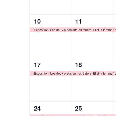
1
1
10
11
évènement,
évènement,
Exposition ‘Les deux pieds sur les étriers. Et si la femme* 
1
1
17
18
évènement,
évènement,
Exposition ‘Les deux pieds sur les étriers. Et si la femme* 
1
1
24
25