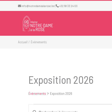
Aller
info@notredamealarose.be
|
+32 68 33 24 03
au
contenu
Accueil
Évènements
Exposition 2026
Évènements
Exposition 2026
Évènements
Recherche
Saisir