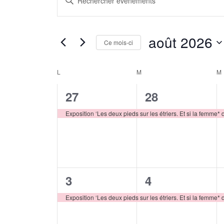
et
mot-
navigation
clé.
de
août 2026
Rechercher
Ce mois-ci
vues
Évènements
Sélectionnez
Évènements
par
une
L
LUNDI
M
MARDI
M
Calendrier
mot-
date.
de
clé.
1
1
27
28
Évènements
évènement,
évènement,
Exposition ‘Les deux pieds sur les étriers. Et si la femme* 
1
1
3
4
évènement,
évènement,
Exposition ‘Les deux pieds sur les étriers. Et si la femme* 