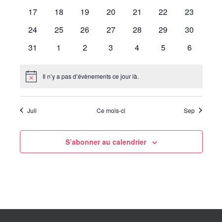
évènements
évènements
évènements
évènements
évènements
évènements
évènemen
0
0
0
0
0
0
0
17
18
19
20
21
22
23
évènements
évènements
évènements
évènements
évènements
évènements
évènemen
0
0
0
0
0
0
0
24
25
26
27
28
29
30
évènements
évènements
évènements
évènements
évènements
évènements
évènemen
0
0
0
0
0
0
0
31
1
2
3
4
5
6
évènements
évènements
évènements
évènements
évènements
évènements
évènemen
Il n’y a pas d’évènements ce jour là.
Notice
Juil
Ce mois-ci
Sep
S’abonner au calendrier