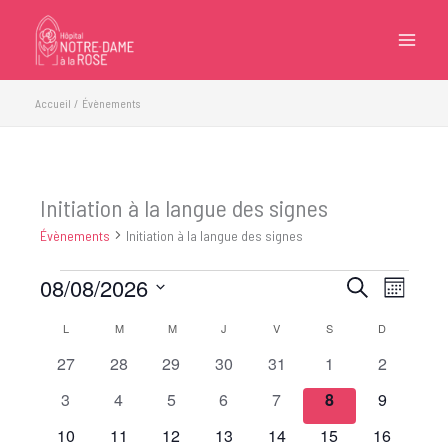
Aller
au
contenu
Accueil
Évènements
Initiation à la langue des signes
Évènements
Initiation à la langue des signes
08/08/2026
Évènements
Recherche
Navigatio
Recherche
Mois
et
de
Sélectionnez
L
LUNDI
M
MARDI
M
MERCREDI
J
JEUDI
V
VENDREDI
S
SAMEDI
D
DIMANCHE
Calendrier
navigation
vues
une
de
de
Évèneme
0
0
0
0
0
0
0
27
28
29
30
31
1
2
date.
Évènements
vues
évènements
évènements
évènements
évènements
évènements
évènements
évènemen
0
0
0
0
0
0
0
3
4
5
6
7
8
9
Évènements
évènements
évènements
évènements
évènements
évènements
évènements
évènemen
0
0
0
0
0
0
0
10
11
12
13
14
15
16