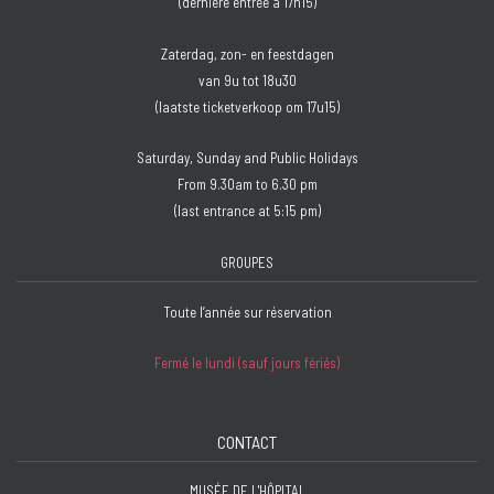
(dernière entrée à 17h15)
Zaterdag, zon- en feestdagen
van 9u tot 18u30
(laatste ticketverkoop om 17u15)
Saturday, Sunday and Public Holidays
From 9.30am to 6.30 pm
(last entrance at 5:15 pm)
GROUPES
Toute l’année sur réservation
Fermé le lundi (sauf jours fériés)
CONTACT
MUSÉE DE L'HÔPITAL