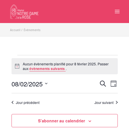
Aller
au
contenu
Accueil
Évènements
Évènements
Aucun évènements planifié pour 8 février 2025. Passer
for
Notice
aux
évènements suivants
.
8
février
08/02/2025
Recherche
Navigatio
Recherche
Jour
2025
et
de
Sélectionnez
navigation
vues
une
Jour précédent
Jour suivant
de
Évèneme
date.
vues
Évènements
S’abonner au calendrier