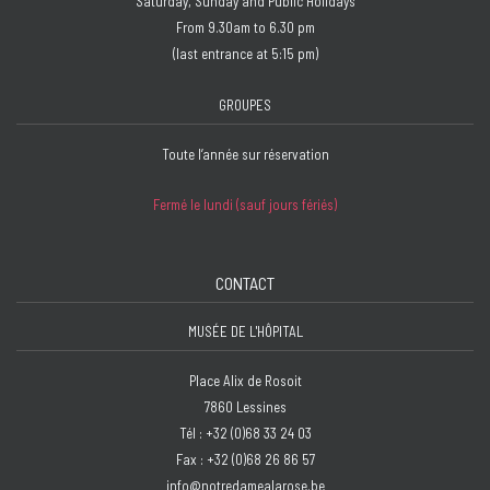
Saturday, Sunday and Public Holidays
From 9.30am to 6.30 pm
(last entrance at 5:15 pm)
GROUPES
Toute l’année sur réservation
Fermé le lundi (sauf jours fériés)
CONTACT
MUSÉE DE L'HÔPITAL
Place Alix de Rosoit
7860 Lessines
Tél : +32 (0)68 33 24 03
Fax : +32 (0)68 26 86 57
info@notredamealarose.be