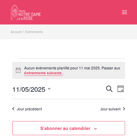
Aller
au
contenu
Accueil
Évènements
Évènements
Aucun évènements planifié pour 11 mai 2025. Passer aux
for
Notice
évènements suivants
.
11
mai
11/05/2025
Recherche
Navigatio
Recherche
Jour
2025
et
de
Sélectionnez
navigation
vues
une
Jour précédent
Jour suivant
de
Évèneme
date.
vues
Évènements
S’abonner au calendrier