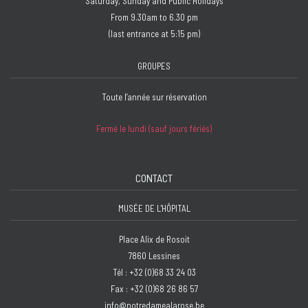
Saturday, Sunday and Public Holidays
From 9.30am to 6.30 pm
(last entrance at 5:15 pm)
GROUPES
Toute l’année sur réservation
Fermé le lundi (sauf jours fériés)
CONTACT
MUSÉE DE L'HÔPITAL
Place Alix de Rosoit
7860 Lessines
Tél : +32 (0)68 33 24 03
Fax : +32 (0)68 26 86 57
info@notredamealarose.be