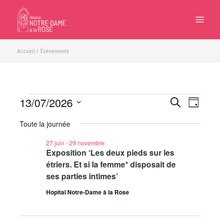
Aller
au
contenu
Accueil
Évènements
13/07/2026
Évènements
Recherche
Navigatio
Recherche
Jour
for
et
de
Sélectionnez
13
Toute la journée
navigation
vues
une
juillet
de
Évèneme
date.
27 juin
-
29 novembre
2026
vues
Exposition ‘Les deux pieds sur les
Évènements
étriers. Et si la femme* disposait de
ses parties intimes’
Hopital Notre-Dame à la Rose