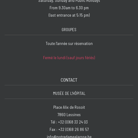
Saturday, Sunday and Public Holidays
From 9.30am to 6.30 pm
(last entrance at 5:15 pm)
GROUPES
Toute l’année sur réservation
Fermé le lundi (sauf jours fériés)
CONTACT
MUSÉE DE L'HÔPITAL
Place Alix de Rosoit
7860 Lessines
Tél : +32 (0)68 33 24 03
Fax : +32 (0)68 26 86 57
info@notredamealarose.be