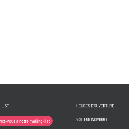
-LIST
HEURES D'OUVERTURE
VISITEUR INDIVIDUEL
vez-vous à notre mailing-list