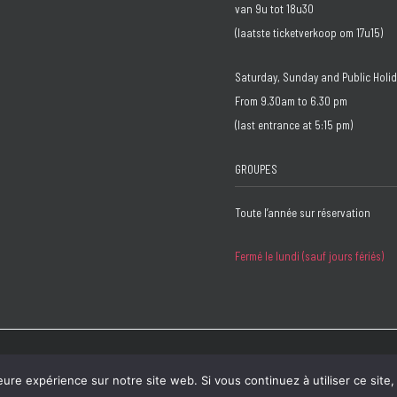
van 9u tot 18u30
(laatste ticketverkoop om 17u15)
Saturday, Sunday and Public Holi
From 9.30am to 6.30 pm
(last entrance at 5:15 pm)
GROUPES
Toute l’année sur réservation
Fermé le lundi (sauf jours fériés)
 :
Bzzz
eure expérience sur notre site web. Si vous continuez à utiliser ce sit