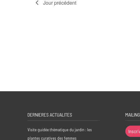
Jour précédent
DERNIERES ACTUALITES
MAILING
Visite guidée thématique du jardin : les
Inscri
plantes curatives des femmes