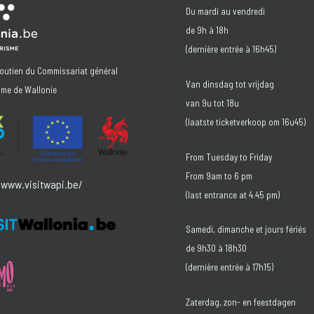
Du mardi au vendredi
de 9h à 18h
(dernière entrée à 16h45)
soutien du Commissariat général
Van dinsdag tot vrijdag
sme de Wallonie
van 9u tot 18u
(laatste ticketverkoop om 16u45)
From Tuesday to Friday
From 9am to 6 pm
/www.visitwapi.be/
(last entrance at 4.45 pm)
Samedi, dimanche et jours fériés
de 9h30 à 18h30
(dernière entrée à 17h15)
Zaterdag, zon- en feestdagen