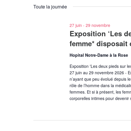
par
une
Toute la journée
mot-
date.
clé.
27 juin
-
29 novembre
Exposition ‘Les deu
femme* disposait d
Hopital Notre-Dame à la Rose
Exposition 'Les deux pieds sur le
27 juin au 29 novembre 2026 - En
n’ayant que peu évolué depuis leu
rôle de l’homme dans la médicalis
femmes. Et si à présent, les fe
corporelles intimes pour devenir 