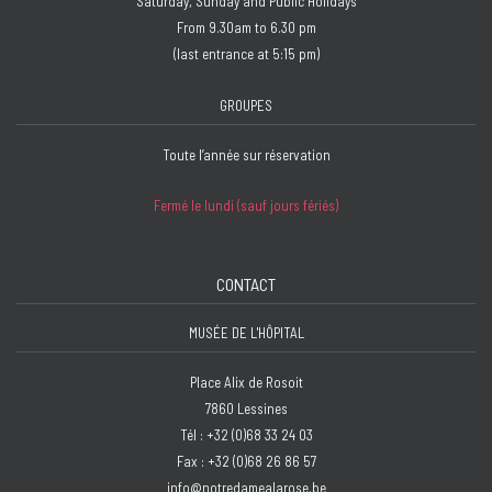
Saturday, Sunday and Public Holidays
From 9.30am to 6.30 pm
(last entrance at 5:15 pm)
GROUPES
Toute l’année sur réservation
Fermé le lundi (sauf jours fériés)
CONTACT
MUSÉE DE L'HÔPITAL
Place Alix de Rosoit
7860 Lessines
Tél : +32 (0)68 33 24 03
Fax : +32 (0)68 26 86 57
info@notredamealarose.be