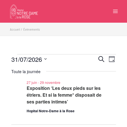
Aller
au
contenu
Accueil
Évènements
31/07/2026
Évènements
Recherche
Navigatio
Recherche
Jour
for
et
de
Sélectionnez
31
Toute la journée
navigation
vues
une
juillet
de
Évèneme
date.
27 juin
-
29 novembre
2026
vues
Exposition ‘Les deux pieds sur les
Évènements
étriers. Et si la femme* disposait de
ses parties intimes’
Hopital Notre-Dame à la Rose