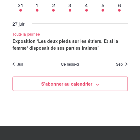
évènement
évènement
évènement
évènement
évènement
évènement
évènemen
1
1
1
1
1
1
1
31
1
2
3
4
5
6
évènement
évènement
évènement
évènement
évènement
évènement
évènemen
27 juin
Toute la journée
Exposition ‘Les deux pieds sur les étriers. Et si la
femme* disposait de ses parties intimes’
Juil
Ce mois-ci
Sep
S’abonner au calendrier