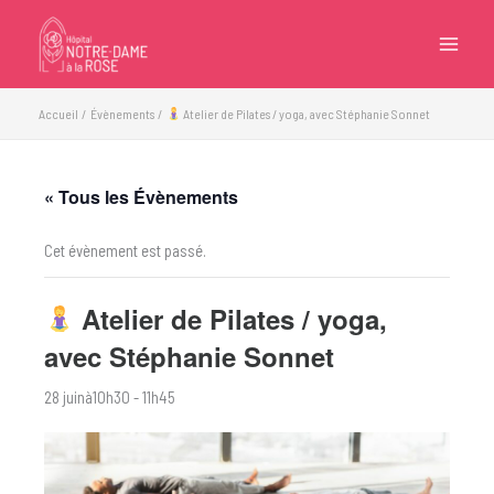
Aller
au
contenu
Accueil
Évènements
Atelier de Pilates / yoga, avec Stéphanie Sonnet
« Tous les Évènements
Cet évènement est passé.
Atelier de Pilates / yoga,
avec Stéphanie Sonnet
28 juinà10h30
-
11h45