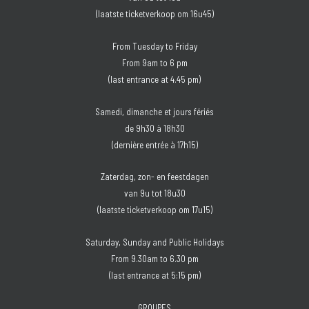
(laatste ticketverkoop om 16u45)
From Tuesday to Friday
From 9am to 6 pm
(last entrance at 4.45 pm)
Samedi, dimanche et jours fériés
de 9h30 à 18h30
(dernière entrée à 17h15)
Zaterdag, zon- en feestdagen
van 9u tot 18u30
(laatste ticketverkoop om 17u15)
Saturday, Sunday and Public Holidays
From 9.30am to 6.30 pm
(last entrance at 5:15 pm)
GROUPES