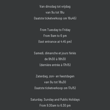
Van dinsdag tot vrijdag
van 9u tot 18u
(laatste ticketverkoop om 16u45)
From Tuesday to Friday
From 9am to 6 pm
(last entrance at 4.45 pm)
Samedi, dimanche et jours fériés
de 9h30 à 18h30
(dernière entrée à 17h15)
Zaterdag, zon- en feestdagen
van 9u tot 18u30
(laatste ticketverkoop om 17u15)
Saturday, Sunday and Public Holidays
From 9.30am to 6.30 pm