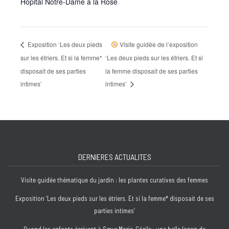
Hopital Notre-Dame à la Rose
Exposition ‘Les deux pieds
Visite guidée de l’exposition
sur les étriers. Et si la femme*
‘Les deux pieds sur les étriers. Et si
disposait de ses parties
la femme disposait de ses parties
intimes’
intimes’
DERNIERES ACTUALITES
Visite guidée thématique du jardin : les plantes curatives des femmes
Exposition ‘Les deux pieds sur les étriers. Et si la femme* disposait de ses
parties intimes’
Quand les enfants écrivent à Sœur Marie-Cécile : une belle leçon de