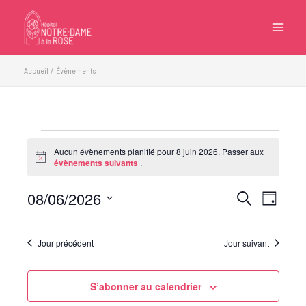
Aller
au
contenu
Accueil
Évènements
Évènements
Aucun évènements planifié pour 8 juin 2026. Passer aux
for
Notice
évènements suivants
.
8
juin
08/06/2026
Recherche
Navigatio
Recherche
Jour
2026
et
de
Sélectionnez
navigation
vues
une
Jour précédent
Jour suivant
de
Évèneme
date.
vues
Évènements
S’abonner au calendrier