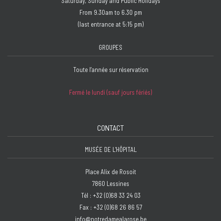
Saturday, Sunday and Public Holidays
From 9.30am to 6.30 pm
(last entrance at 5:15 pm)
GROUPES
Toute l’année sur réservation
Fermé le lundi (sauf jours fériés)
CONTACT
MUSÉE DE L'HÔPITAL
Place Alix de Rosoit
7860 Lessines
Tél : +32 (0)68 33 24 03
Fax : +32 (0)68 26 86 57
info@notredamealarose.be