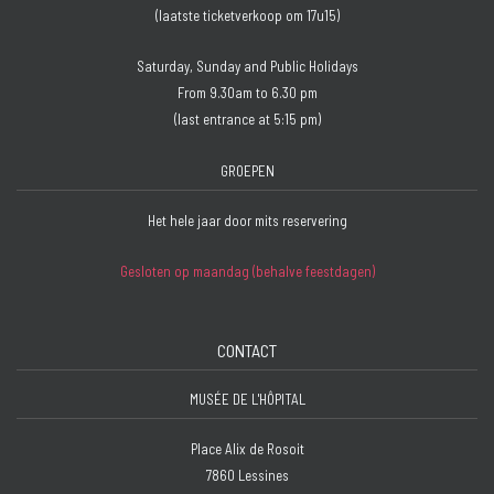
(laatste ticketverkoop om 17u15)
Saturday, Sunday and Public Holidays
From 9.30am to 6.30 pm
(last entrance at 5:15 pm)
GROEPEN
Het hele jaar door mits reservering
Gesloten op maandag (behalve feestdagen)
CONTACT
MUSÉE DE L'HÔPITAL
Place Alix de Rosoit
7860 Lessines