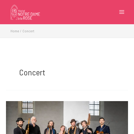
Ga
naar
de
inhoud
Home
Concert
Concert