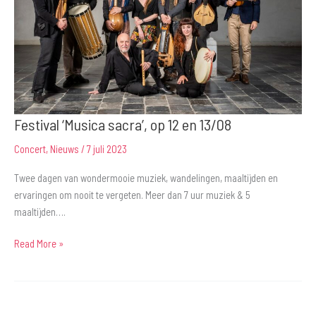
Festival ‘Musica sacra’, op 12 en 13/08
Concert
,
Nieuws
/
7 juli 2023
Twee dagen van wondermooie muziek, wandelingen, maaltijden en
ervaringen om nooit te vergeten. Meer dan 7 uur muziek & 5
maaltijden….
Festival
Read More »
‘Musica
sacra’,
op
12