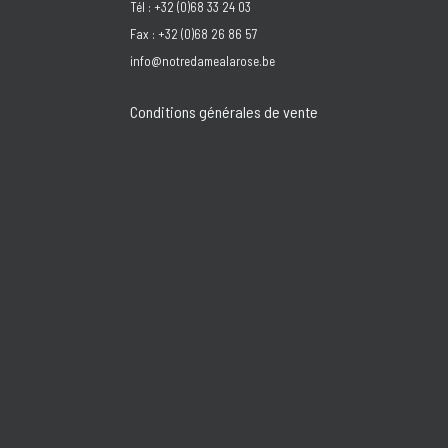
Tél : +32 (0)68 33 24 03
Fax : +32 (0)68 26 86 57
info@notredamealarose.be
Conditions générales de vente