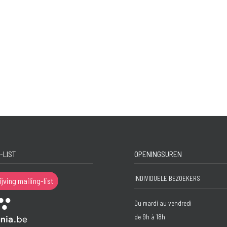
-LIST
OPENINGSUREN
INDIVIDUELE BEZOEKERS
ijving mailing-list
Du mardi au vendredi
de 9h à 18h