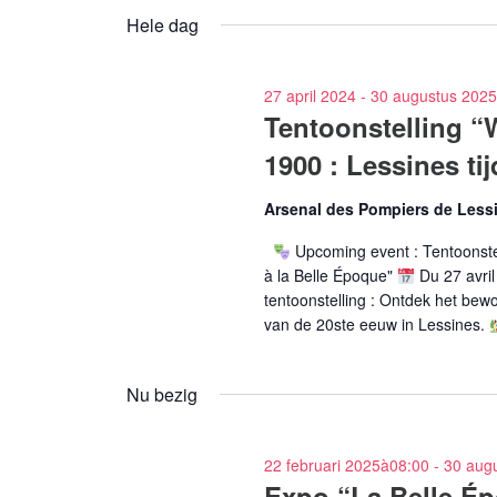
voor
een
Hele dag
Evenementen
datum.
met
keyword.
27 april 2024
-
30 augustus 2025
Tentoonstelling “W
1900 : Lessines t
Arsenal des Pompiers de Less
Upcoming event : Tentoonstel
à la Belle Époque"
Du 27 avril
tentoonstelling : Ontdek het bew
van de 20ste eeuw in Lessines.
Nu bezig
22 februari 2025à08:00
-
30 aug
Expo “La Belle É