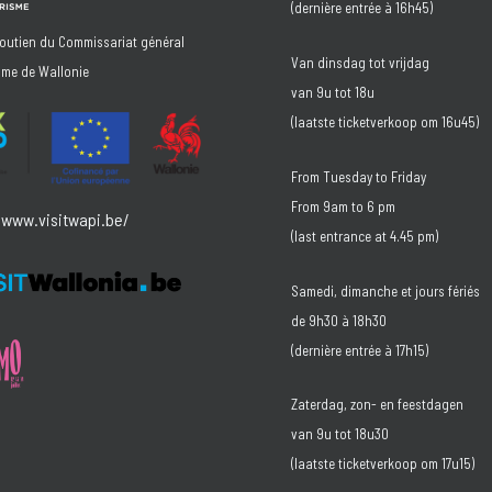
(dernière entrée à 16h45)
soutien du Commissariat général
Van dinsdag tot vrijdag
sme de Wallonie
van 9u tot 18u
(laatste ticketverkoop om 16u45)
From Tuesday to Friday
From 9am to 6 pm
/www.visitwapi.be/
(last entrance at 4.45 pm)
Samedi, dimanche et jours fériés
de 9h30 à 18h30
(dernière entrée à 17h15)
Zaterdag, zon- en feestdagen
van 9u tot 18u30
(laatste ticketverkoop om 17u15)