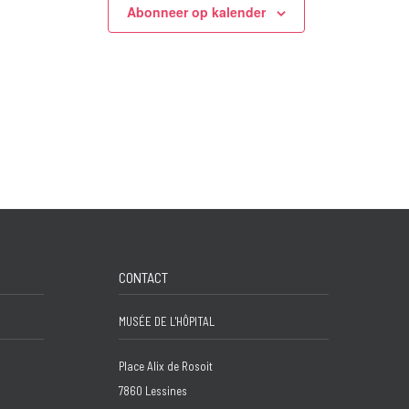
Abonneer op kalender
CONTACT
MUSÉE DE L'HÔPITAL
Place Alix de Rosoit
7860 Lessines