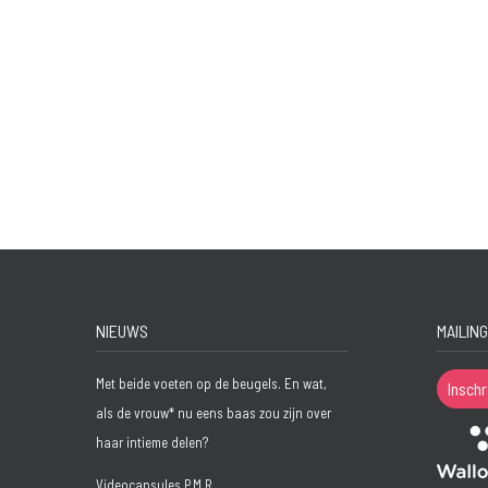
NIEUWS
MAILING
Met beide voeten op de beugels. En wat,
Inschr
als de vrouw* nu eens baas zou zijn over
haar intieme delen?
Videocapsules P.M.R.