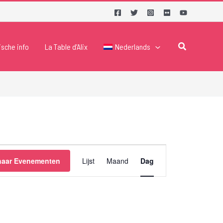
Zoeken
ische info
La Table d’Alix
Nederlands
Evenement
naar Evenementen
Lijst
Maand
Dag
weergaven
navigatie