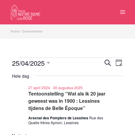
Ga
naar
de
inhoud
Home
Evenementen
25/04/2025
Evenementen
Evenementen
Eveneme
Zoeken
Dag
in
Zoeken
weergave
Selecteer
25
Hele dag
en
navigatie
een
april
weergeven
datum.
27 april 2024
-
30 augustus 2025
2025
navigatie
Tentoonstelling “Wat als ik 20 jaar
geweest was in 1900 : Lessines
tijdens de Belle Époque”
Arsenal des Pompiers de Lessines
Rue des
Quatre frères Aymon, Lessines