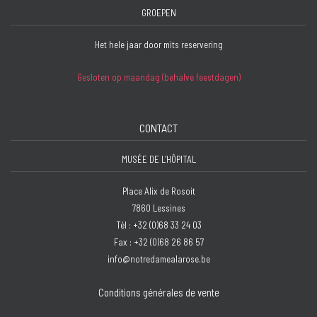
GROEPEN
Het hele jaar door mits reservering
Gesloten op maandag (behalve feestdagen)
CONTACT
MUSÉE DE L'HÔPITAL
Place Alix de Rosoit
7860 Lessines
Tél : +32 (0)68 33 24 03
Fax : +32 (0)68 26 86 57
info@notredamealarose.be
Conditions générales de vente