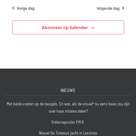
Vorige dag
Volgende dag
Abonneer op kalender
NIEUWS
Met beide voeten op de beugels. En wat, als de vrouw* nu eens baas zou zijn
over haar intieme delen?
Videocapsules P.M.R.
Nieuw! De Totemus jacht in Lessines