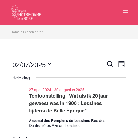
Ga
naar
de
inhoud
Home
Evenementen
02/07/2025
Evenementen
Evenementen
Eveneme
Zoeken
Dag
in
Zoeken
weergave
Selecteer
2
Hele dag
en
navigatie
een
juli
weergeven
datum.
27 april 2024
-
30 augustus 2025
2025
navigatie
Tentoonstelling “Wat als ik 20 jaar
geweest was in 1900 : Lessines
tijdens de Belle Époque”
Arsenal des Pompiers de Lessines
Rue des
Quatre frères Aymon, Lessines