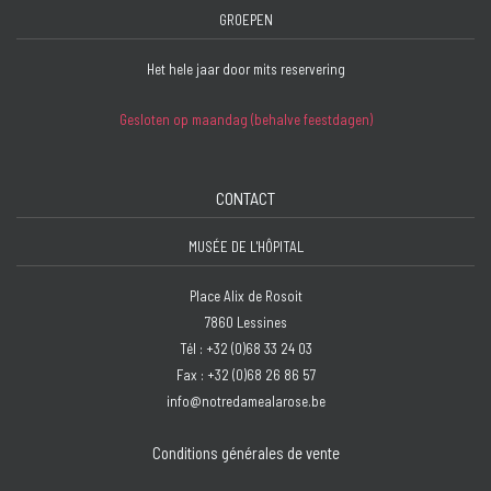
GROEPEN
Het hele jaar door mits reservering
Gesloten op maandag (behalve feestdagen)
CONTACT
MUSÉE DE L'HÔPITAL
Place Alix de Rosoit
7860 Lessines
Tél : +32 (0)68 33 24 03
Fax : +32 (0)68 26 86 57
info@notredamealarose.be
Conditions générales de vente