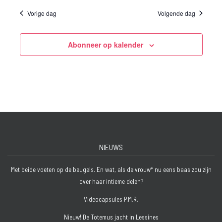
Vorige dag
Volgende dag
Abonneer op kalender
NIEUWS
Met beide voeten op de beugels. En wat, als de vrouw* nu eens baas zou zijn
over haar intieme delen?
Videocapsules P.M.R.
Nieuw! De Totemus jacht in Lessines