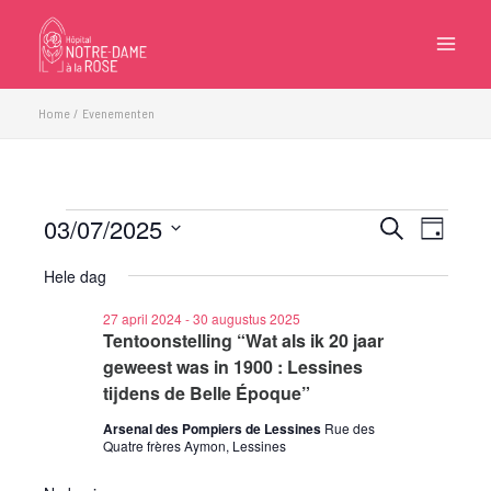
Ga
naar
de
inhoud
Home
Evenementen
03/07/2025
Evenementen
Evenementen
Eveneme
Zoeken
Dag
in
Zoeken
weergave
Selecteer
3
Hele dag
en
navigatie
een
juli
weergeven
datum.
27 april 2024
-
30 augustus 2025
2025
navigatie
Tentoonstelling “Wat als ik 20 jaar
geweest was in 1900 : Lessines
tijdens de Belle Époque”
Arsenal des Pompiers de Lessines
Rue des
Quatre frères Aymon, Lessines