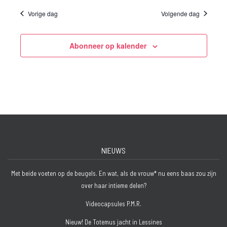
Vorige dag
Volgende dag
Abonneer op kalender
NIEUWS
Met beide voeten op de beugels. En wat, als de vrouw* nu eens baas zou zijn
over haar intieme delen?
Videocapsules P.M.R.
Nieuw! De Totemus jacht in Lessines