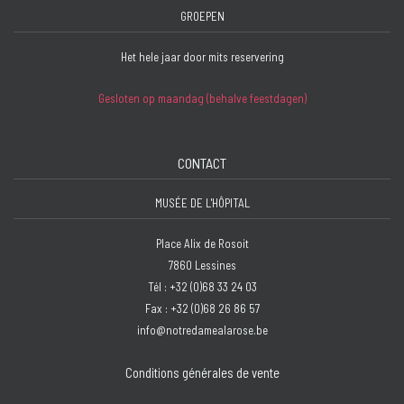
GROEPEN
Het hele jaar door mits reservering
Gesloten op maandag (behalve feestdagen)
CONTACT
MUSÉE DE L'HÔPITAL
Place Alix de Rosoit
7860 Lessines
Tél : +32 (0)68 33 24 03
Fax : +32 (0)68 26 86 57
info@notredamealarose.be
Conditions générales de vente