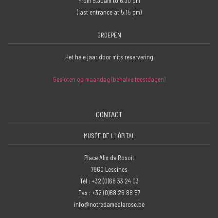
From 9.30am to 6.30 pm
(last entrance at 5:15 pm)
GROEPEN
Het hele jaar door mits reservering
Gesloten op maandag (behalve feestdagen)
CONTACT
MUSÉE DE L'HÔPITAL
Place Alix de Rosoit
7860 Lessines
Tél : +32 (0)68 33 24 03
Fax : +32 (0)68 26 86 57
info@notredamealarose.be