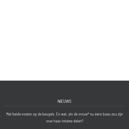
NIEUWS
Met beide voeten op de beugels. En wat, als de vrouw* nu eens baas zou zijn
over haar intieme delen?