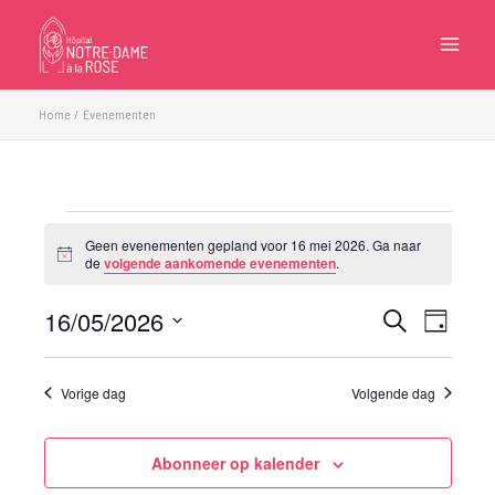
Ga
naar
de
inhoud
Home
Evenementen
Evenementen
Geen evenementen gepland voor 16 mei 2026. Ga naar
in
Bericht
de
volgende aankomende evenementen
.
16
mei
16/05/2026
Evenementen
Eveneme
Zoeken
Dag
2026
Zoeken
weergave
Selecteer
en
navigatie
een
Vorige dag
Volgende dag
weergeven
datum.
navigatie
Abonneer op kalender