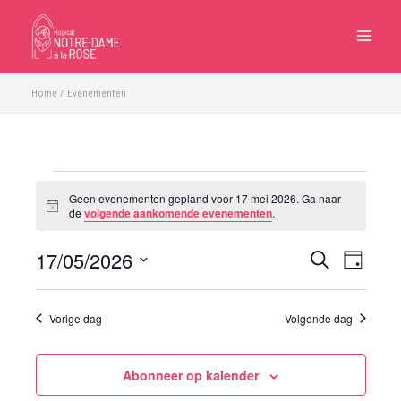
Ga
naar
de
inhoud
Home
Evenementen
Evenementen
Geen evenementen gepland voor 17 mei 2026. Ga naar
in
Bericht
de
volgende aankomende evenementen
.
17
mei
17/05/2026
Evenementen
Eveneme
Zoeken
Dag
2026
Zoeken
weergave
Selecteer
en
navigatie
een
Vorige dag
Volgende dag
weergeven
datum.
navigatie
Abonneer op kalender