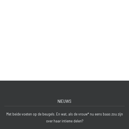
NIEUWS
Met beide voeten op de beugels. En wat, als de vrouw* nu eens baas zou zijn
over haar intieme delen?