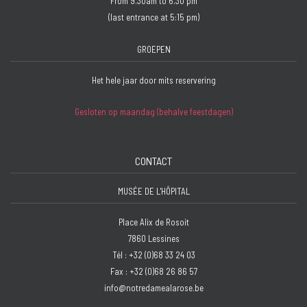
From 9.30am to 6.30 pm
(last entrance at 5:15 pm)
GROEPEN
Het hele jaar door mits reservering
Gesloten op maandag (behalve feestdagen)
CONTACT
MUSÉE DE L'HÔPITAL
Place Alix de Rosoit
7860 Lessines
Tél : +32 (0)68 33 24 03
Fax : +32 (0)68 26 86 57
info@notredamealarose.be