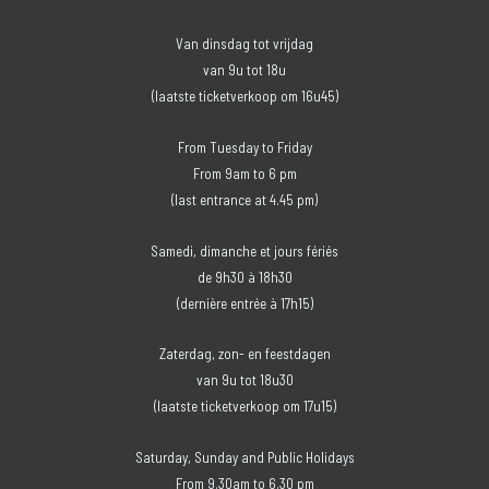
Van dinsdag tot vrijdag
van 9u tot 18u
(laatste ticketverkoop om 16u45)
From Tuesday to Friday
From 9am to 6 pm
(last entrance at 4.45 pm)
Samedi, dimanche et jours fériés
de 9h30 à 18h30
(dernière entrée à 17h15)
Zaterdag, zon- en feestdagen
van 9u tot 18u30
(laatste ticketverkoop om 17u15)
Saturday, Sunday and Public Holidays
From 9.30am to 6.30 pm