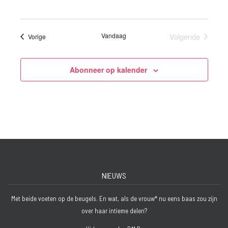
Vandaag
Volgende
Evenementen
Vorige
Evenemente
Abonneer op kalender
NIEUWS
Met beide voeten op de beugels. En wat, als de vrouw* nu eens baas zou zijn
over haar intieme delen?