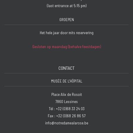
(last entrance at 5:15 pm)
GROEPEN
Het hele jaar door mits reservering
Gesloten op maandag (behalve feestdagen)
CONTACT
MUSÉE DE L'HÔPITAL
Place Alix de Rosoit
7860 Lessines
Tél : +32 (0)68 33 24 03
Fax : +32 (0)68 26 86 57
info@notredamealarose.be