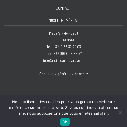
CONTACT
MUSÉE DE L'HÔPITAL
Place Alix de Rosoit
7860 Lessines
Tél : +32 (0)68 33 24 03
Fax : +32 (0)68 26 86 57
info@notredamealarose.be
Conditions générales de vente
Nous utilisons des cookies pour vous garantir la meilleure
expérience sur notre site web. Si vous continuez à utiliser ce
Copyright © 2026 Hôpital Notre-Dame à la Rose - Lessines | Design :
Bzzz
site, nous supposerons que vous en êtes satisfait.
OK