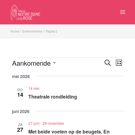
Ga
naar
de
inhoud
Home
Evenementen
Pagina 2
Aankomende
Evenementen
Evenementen
Eveneme
Zoeken
Lijst
Zoeken
weergave
Selecteer
mei 2026
en
navigatie
een
weergeven
datum.
14 mei
DO
navigatie
14
Theatrale rondleiding
juni 2026
27 juni
-
29 november
ZA
27
Met beide voeten op de beugels. En