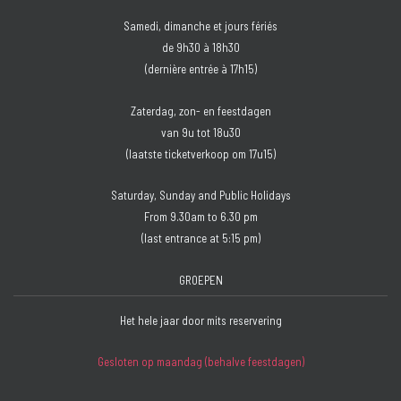
Samedi, dimanche et jours fériés
de 9h30 à 18h30
(dernière entrée à 17h15)
Zaterdag, zon- en feestdagen
van 9u tot 18u30
(laatste ticketverkoop om 17u15)
Saturday, Sunday and Public Holidays
From 9.30am to 6.30 pm
(last entrance at 5:15 pm)
GROEPEN
Het hele jaar door mits reservering
Gesloten op maandag (behalve feestdagen)