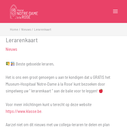
Ga
naar
de
inhoud
Home
Nieuws
Lerarenkaart
Lerarenkaart
Nieuws
Beste geboeide leraren,
Het is ons een groot genoegen u aan te kondigen dat u GRATIS het
Museum-Hospitaal ‘Notre-Dame à la Rose’ kunt bezoeken door
simpelweg uw “ lerarenkaart ” aan de balie voor te leggen!
Voor meer inlichtingen kunt u terecht op deze website
https://www.klasse.be
.
Aarzel niet om dit nieuws met uw collega-leraren te delen en plan