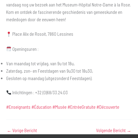
vandaag nog uw bezoek aan het Museum-Hôpital Notre-Dame à la Rose.
Kom en ontdek de fascinerende geschiedenis van geneeskunde en
mededogen door de eeuwen heen!
Place Alix de Rosoit, 7860 Lessines
Openingsuren :
Van maandag tot vrijdag, van 9u tot 18u,
Zaterdag, zon- en Feestdagen van 9u30 tot 18u30,
Gesloten op maandag (uitgezonderd Feestdagen).
Inlichtingen : +32 (0)68/33.24.03
#Enseignants
#Éducation
#Musée
#EntréeGratuite
#Découverte
←
Vorige Bericht
Volgende Bericht
→