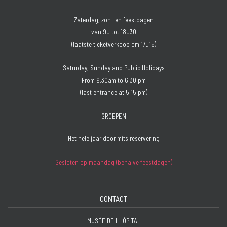
Zaterdag, zon- en feestdagen
van 9u tot 18u30
(laatste ticketverkoop om 17u15)
Saturday, Sunday and Public Holidays
From 9.30am to 6.30 pm
(last entrance at 5:15 pm)
GROEPEN
Het hele jaar door mits reservering
Gesloten op maandag (behalve feestdagen)
CONTACT
MUSÉE DE L'HÔPITAL