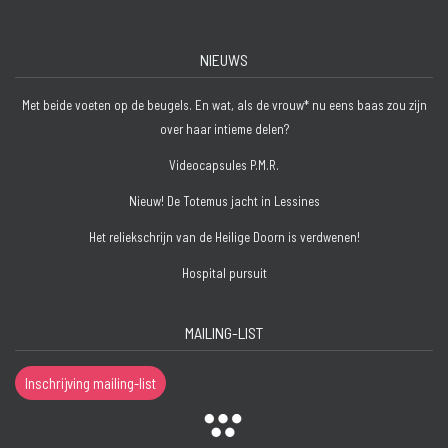
NIEUWS
Met beide voeten op de beugels. En wat, als de vrouw* nu eens baas zou zijn
over haar intieme delen?
Videocapsules P.M.R.
Nieuw! De Totemus jacht in Lessines
Het reliekschrijn van de Heilige Doorn is verdwenen!
Hospital pursuit
MAILING-LIST
Inschrijving mailing-list