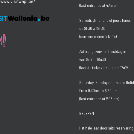
/www.visitwapi.be/
(last entrance at 4.45 pm)
Samedi, dimanche et jours fériés
de 9h30 à 18h30
(dernière entrée à 17h15)
Zaterdag, zon- en feestdagen
van 9u tot 18u30
(laatste ticketverkoop om 17u15)
Saturday, Sunday and Public Holi
From 9.30am to 6.30 pm
(last entrance at 5:15 pm)
GROEPEN
Het hele jaar door mits reservering