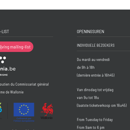
-LIST
OPENINGSUREN
INDIVIDUELE BEZOEKERS
ijving mailing-list
Du mardi au vendredi
de 9h à 18h
(dernière entrée à 16h45)
soutien du Commissariat général
Van dinsdag tot vrijdag
sme de Wallonie
van 9u tot 18u
(laatste ticketverkoop om 16u45)
From Tuesday to Friday
From 9am to 6 pm