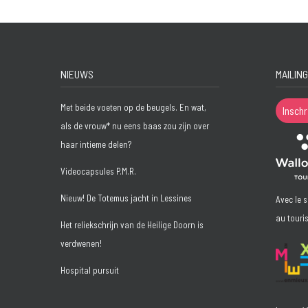
NIEUWS
MAILING
Met beide voeten op de beugels. En wat,
Inschr
als de vrouw* nu eens baas zou zijn over
haar intieme delen?
Videocapsules P.M.R.
Nieuw! De Totemus jacht in Lessines
Avec le 
au touri
Het reliekschrijn van de Heilige Doorn is
verdwenen!
Hospital pursuit