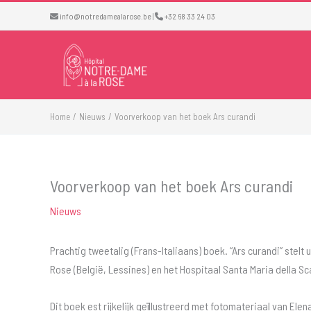
Ga
info@notredamealarose.be
|
+32 68 33 24 03
naar
de
inhoud
Home
Nieuws
Voorverkoop van het boek Ars curandi
Voorverkoop van het boek Ars curandi
Nieuws
Prachtig tweetalig (Frans-Italiaans) boek. “Ars curandi” ste
Rose (België, Lessines) en het Hospitaal Santa Maria della Scal
Dit boek est rijkelijk geïllustreerd met fotomateriaal van Elen