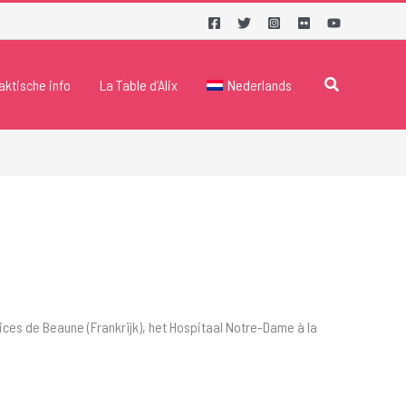
Zoeken
aktische info
La Table d’Alix
Nederlands
ices de Beaune (Frankrijk), het Hospitaal Notre-Dame à la