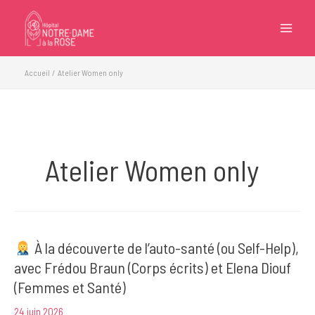
Aller
au
contenu
Accueil
Atelier Women only
Atelier Women only
À la découverte de l’auto-santé (ou Self-Help),
avec Frédou Braun (Corps écrits) et Elena Diouf
(Femmes et Santé)
24 juin 2026