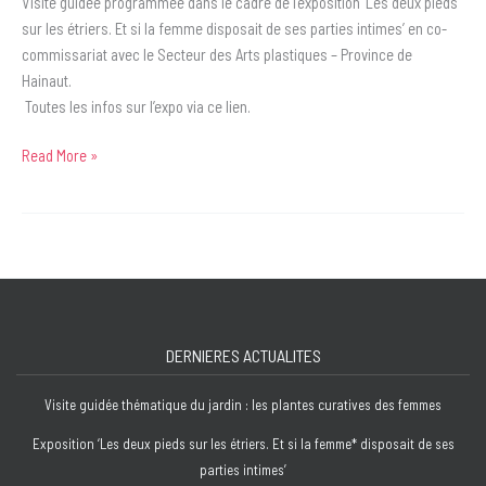
Visite guidée programmée dans le cadre de l’exposition ‘Les deux pieds
sur les étriers. Et si la femme disposait de ses parties intimes’ en co-
commissariat avec le Secteur des Arts plastiques – Province de
Hainaut.
Toutes les infos sur l’expo via ce lien.
Read More »
À
la
découverte
de
l’auto-
santé
(ou
DERNIERES ACTUALITES
Self-
Help),
Visite guidée thématique du jardin : les plantes curatives des femmes
avec
Frédou
Exposition ‘Les deux pieds sur les étriers. Et si la femme* disposait de ses
Braun
parties intimes’