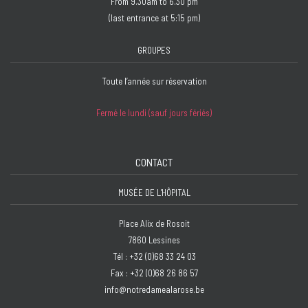
From 9.30am to 6.30 pm
(last entrance at 5:15 pm)
GROUPES
Toute l’année sur réservation
Fermé le lundi (sauf jours fériés)
CONTACT
MUSÉE DE L'HÔPITAL
Place Alix de Rosoit
7860 Lessines
Tél : +32 (0)68 33 24 03
Fax : +32 (0)68 26 86 57
info@notredamealarose.be