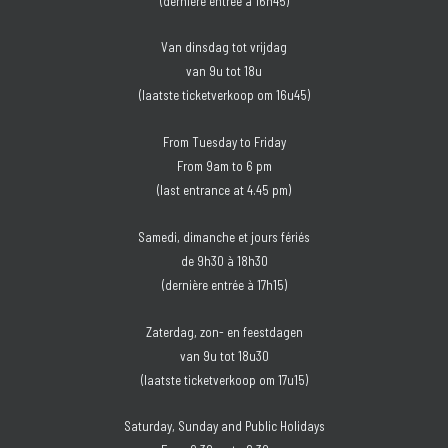
(dernière entrée à 16h45)
Van dinsdag tot vrijdag
van 9u tot 18u
(laatste ticketverkoop om 16u45)
From Tuesday to Friday
From 9am to 6 pm
(last entrance at 4.45 pm)
Samedi, dimanche et jours fériés
de 9h30 à 18h30
(dernière entrée à 17h15)
Zaterdag, zon- en feestdagen
van 9u tot 18u30
(laatste ticketverkoop om 17u15)
Saturday, Sunday and Public Holidays