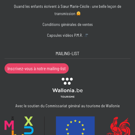
(Corps
Quand les enfants écrivent à Sœur Marie-Cécile : une belle leçon de
écrits)
transmission
et
Elena
Conditions générales de ventes
Diouf
Capsules vidéos P.M.R.
(Femmes
et
Santé)
MAILING-LIST
Inscrivez-vous à notre mailing-list
Avec le soutien du Commissariat général au tourisme de Wallonie