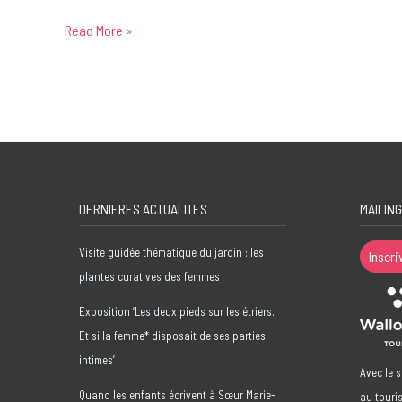
Read More »
Le
Jardin
des
artistes
DERNIERES ACTUALITES
MAILING
Visite guidée thématique du jardin : les
Inscri
plantes curatives des femmes
Exposition ‘Les deux pieds sur les étriers.
Et si la femme* disposait de ses parties
intimes’
Avec le 
Quand les enfants écrivent à Sœur Marie-
au touri