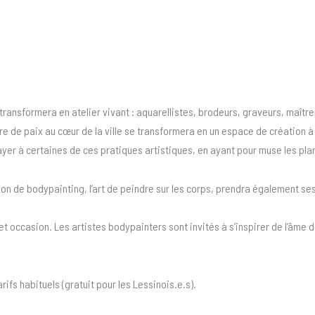
 transformera en atelier vivant : aquarellistes, brodeurs, graveurs, maîtr
e de paix au cœur de la ville se transformera en un espace de création à c
sayer à certaines de ces pratiques artistiques, en ayant pour muse les plan
tion de bodypainting, l’art de peindre sur les corps, prendra également s
cet occasion. Les artistes bodypainters sont invités à s’inspirer de l’âme 
rifs habituels (gratuit pour les Lessinois.e.s).