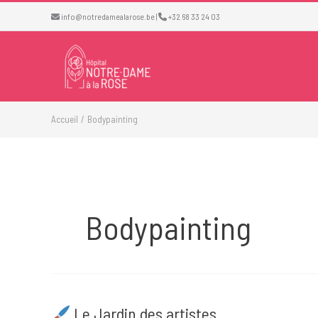
Aller
info@notredamealarose.be
|
+32 68 33 24 03
au
contenu
Accueil
Bodypainting
Bodypainting
Le Jardin des artistes