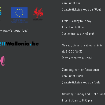
van 9u tot 18u
(laatste ticketverkoop om 16u45)
From Tuesday to Friday
From 9am to 6 pm
/www.visitwapi.be/
(last entrance at 4.45 pm)
Samedi, dimanche et jours fériés
de 9h30 à 18h30
(dernière entrée à 17h15)
Zaterdag, zon- en feestdagen
van 9u tot 18u30
(laatste ticketverkoop om 17u15)
Saturday, Sunday and Public Holi
From 9.30am to 6.30 pm