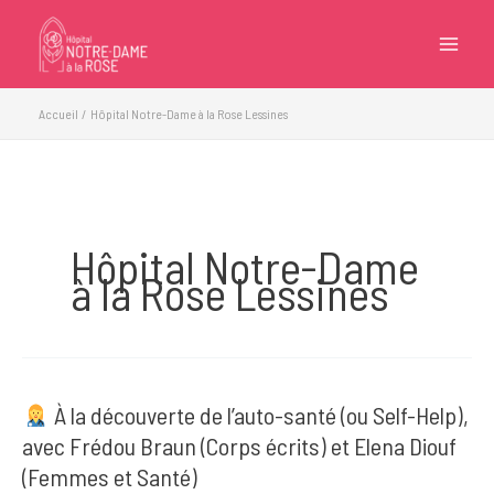
Aller
au
contenu
Accueil
Hôpital Notre-Dame à la Rose Lessines
Hôpital Notre-Dame
à la Rose Lessines
À la découverte de l’auto-santé (ou Self-Help),
avec Frédou Braun (Corps écrits) et Elena Diouf
(Femmes et Santé)