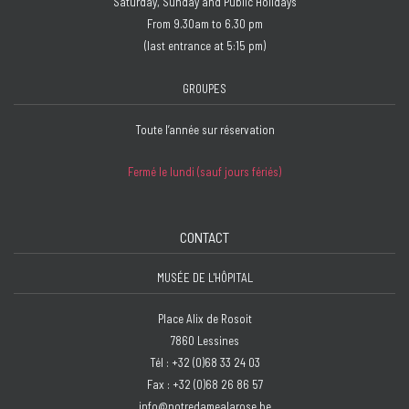
Saturday, Sunday and Public Holidays
From 9.30am to 6.30 pm
(last entrance at 5:15 pm)
GROUPES
Toute l’année sur réservation
Fermé le lundi (sauf jours fériés)
CONTACT
MUSÉE DE L'HÔPITAL
Place Alix de Rosoit
7860 Lessines
Tél : +32 (0)68 33 24 03
Fax : +32 (0)68 26 86 57
info@notredamealarose.be