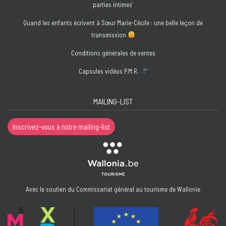
Braun
parties intimes’
(Corps
Quand les enfants écrivent à Sœur Marie-Cécile : une belle leçon de
écrits)
transmission
et
Elena
Conditions générales de ventes
Diouf
Capsules vidéos P.M.R.
(Femmes
et
Santé)
MAILING-LIST
Inscrivez-vous à notre mailing-list
Avec le soutien du Commissariat général au tourisme de Wallonie