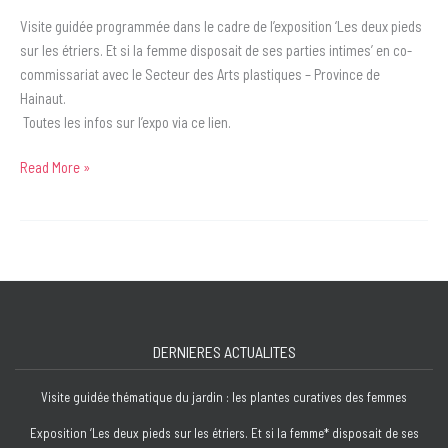
Visite guidée programmée dans le cadre de l’exposition ‘Les deux pieds
sur les étriers. Et si la femme disposait de ses parties intimes’ en co-
commissariat avec le Secteur des Arts plastiques – Province de
Hainaut.
Toutes les infos sur l’expo via ce lien.
Read More »
À
la
découverte
de
l’auto-
santé
(ou
DERNIERES ACTUALITES
Self-
Help),
Visite guidée thématique du jardin : les plantes curatives des femmes
avec
Frédou
Exposition ‘Les deux pieds sur les étriers. Et si la femme* disposait de ses