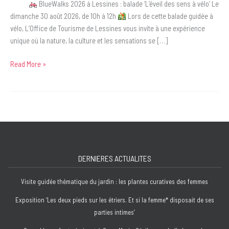
BlueWalks 2026 à Lessines : balade ‘L’éveil des sens à vélo’ Le
dimanche 30 août 2026, de 10h à 12h
Lors de cette balade guidée à
vélo, L’Office de Tourisme de Lessines vous invite à une expérience
unique où la nature, la culture et les sensations se […]
Read More »
BlueWalks
2026
à
Lessines
:
balade
‘L’éveil
DERNIERES ACTUALITES
des
sens
Visite guidée thématique du jardin : les plantes curatives des femmes
à
vélo’
Exposition ‘Les deux pieds sur les étriers. Et si la femme* disposait de ses
parties intimes’