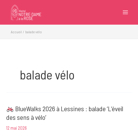
Aller
au
contenu
Accueil
balade vélo
balade vélo
BlueWalks 2026 à Lessines : balade ‘L’éveil
des sens à vélo’
12 mai 2026