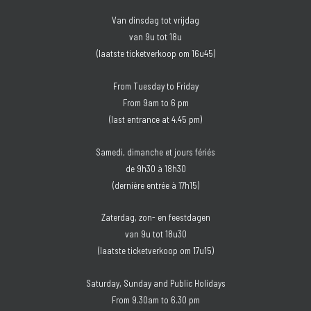
Van dinsdag tot vrijdag
van 9u tot 18u
(laatste ticketverkoop om 16u45)
From Tuesday to Friday
From 9am to 6 pm
(last entrance at 4.45 pm)
Samedi, dimanche et jours fériés
de 9h30 à 18h30
(dernière entrée à 17h15)
Zaterdag, zon- en feestdagen
van 9u tot 18u30
(laatste ticketverkoop om 17u15)
Saturday, Sunday and Public Holidays
From 9.30am to 6.30 pm