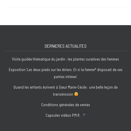
guidée
de
l’exposition
‘Les
deux
pieds
DERNIERES ACTUALITES
sur
les
Visite guidée thématique du jardin : les plantes curatives des femmes
étriers.
Et
Exposition ‘Les deux pieds sur les étriers. Et si la femme* disposait de ses
si
parties intimes’
la
Quand les enfants écrivent à Sœur Marie-Cécile : une belle leçon de
femme
transmission
disposait
de
Conditions générales de ventes
ses
Capsules vidéos P.M.R.
parties
intimes’