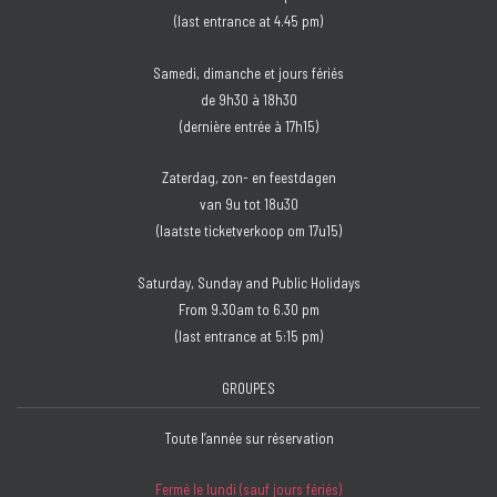
(last entrance at 4.45 pm)
Samedi, dimanche et jours fériés
de 9h30 à 18h30
(dernière entrée à 17h15)
Zaterdag, zon- en feestdagen
van 9u tot 18u30
(laatste ticketverkoop om 17u15)
Saturday, Sunday and Public Holidays
From 9.30am to 6.30 pm
(last entrance at 5:15 pm)
GROUPES
Toute l’année sur réservation
Fermé le lundi (sauf jours fériés)