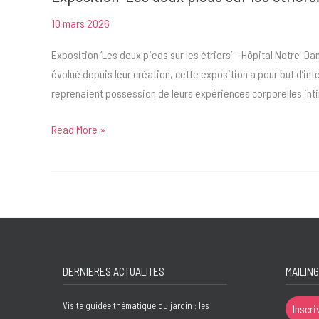
10 mars 2026
Exposition ‘Les deux pieds sur les étriers’ – Hôpital Notre-D
évolué depuis leur création, cette exposition a pour but d’int
reprenaient possession de leurs expériences corporelles inti
Exposition
Read More »
‘Les
deux
pieds
sur
les
étriers.
Et
DERNIERES ACTUALITES
MAILING
si
la
Visite guidée thématique du jardin : les
Inscri