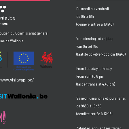
Du mardi au vendredi
de 9h à 18h
(dernière entrée à 16h45)
soutien du Commissariat général
Van dinsdag tot vrijdag
sme de Wallonie
van 9u tot 18u
(laatste ticketverkoop om 16u45)
From Tuesday to Friday
From 9am to 6 pm
/www.visitwapi.be/
(last entrance at 4.45 pm)
Samedi, dimanche et jours fériés
de 9h30 à 18h30
(dernière entrée à 17h15)
Zaterdag, zon- en feestdagen