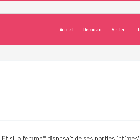
Accueil
Découvrir
Visiter
In
. Et si la femme* disposait de ses parties intimes’