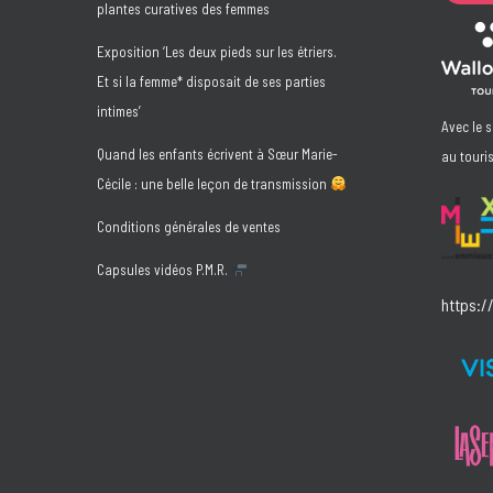
femme*
plantes curatives des femmes
disposait
Exposition ‘Les deux pieds sur les étriers.
de
Et si la femme* disposait de ses parties
ses
intimes’
parties
Avec le 
intimes’
Quand les enfants écrivent à Sœur Marie-
au touri
Cécile : une belle leçon de transmission
Conditions générales de ventes
Capsules vidéos P.M.R.
https:/