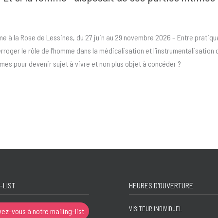
ame à la Rose de Lessines, du 27 juin au 29 novembre 2026 – Entre pratiq
erroger le rôle de l’homme dans la médicalisation et l’instrumentalisation
mes pour devenir sujet à vivre et non plus objet à concéder ?
-LIST
HEURES D'OUVERTURE
VISITEUR INDIVIDUEL
vez-vous à notre mailing-list