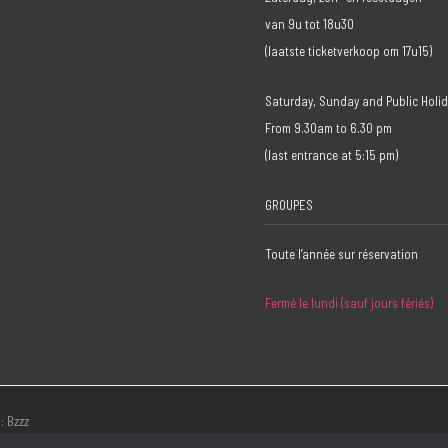
van 9u tot 18u30
(laatste ticketverkoop om 17u15)
Saturday, Sunday and Public Holi
From 9.30am to 6.30 pm
(last entrance at 5:15 pm)
GROUPES
Toute l’année sur réservation
Fermé le lundi (sauf jours fériés)
 :
Bzzz