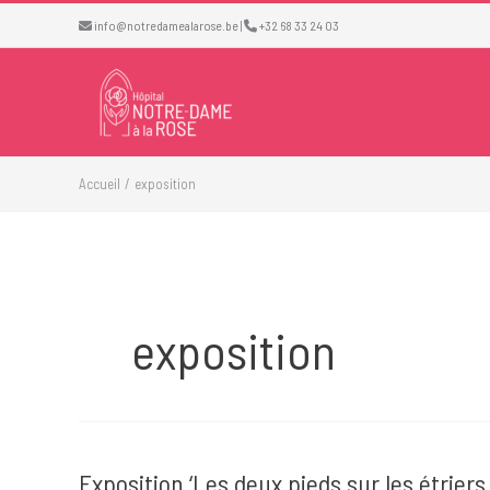
Aller
info@notredamealarose.be
|
+32 68 33 24 03
au
contenu
Accueil
exposition
exposition
Exposition ‘Les deux pieds sur les étriers