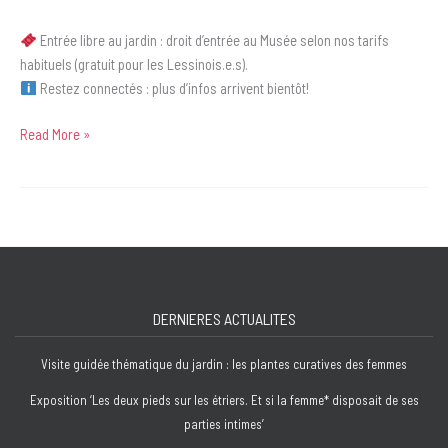
Entrée libre au jardin : droit d’entrée au Musée selon nos tarifs
habituels (gratuit pour les Lessinois.e.s).
Restez connectés : plus d’infos arrivent bientôt!
Read More »
Le
Jardin
des
artistes
DERNIERES ACTUALITES
Visite guidée thématique du jardin : les plantes curatives des femmes
Exposition ‘Les deux pieds sur les étriers. Et si la femme* disposait de ses
parties intimes’