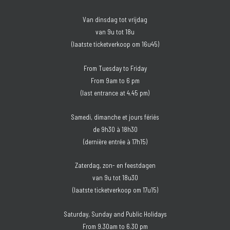
Van dinsdag tot vrijdag
van 9u tot 18u
(laatste ticketverkoop om 16u45)
From Tuesday to Friday
From 9am to 6 pm
(last entrance at 4.45 pm)
Samedi, dimanche et jours fériés
de 9h30 à 18h30
(dernière entrée à 17h15)
Zaterdag, zon- en feestdagen
van 9u tot 18u30
(laatste ticketverkoop om 17u15)
Saturday, Sunday and Public Holidays
From 9.30am to 6.30 pm