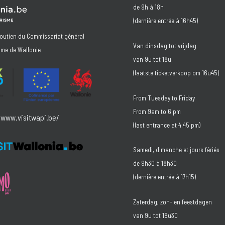
de 9h à 18h
(dernière entrée à 16h45)
soutien du Commissariat général
Van dinsdag tot vrijdag
sme de Wallonie
van 9u tot 18u
(laatste ticketverkoop om 16u45)
From Tuesday to Friday
From 9am to 6 pm
/www.visitwapi.be/
(last entrance at 4.45 pm)
Samedi, dimanche et jours fériés
de 9h30 à 18h30
(dernière entrée à 17h15)
Zaterdag, zon- en feestdagen
van 9u tot 18u30