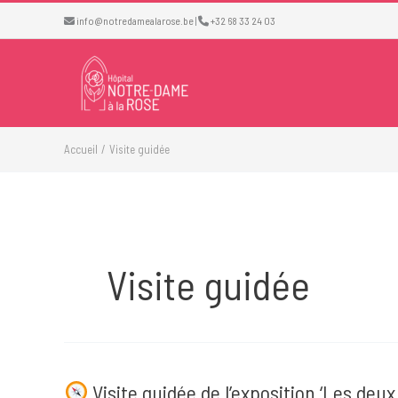
Aller
info@notredamealarose.be
|
+32 68 33 24 03
au
contenu
Accueil
Visite guidée
Visite guidée
Visite guidée de l’exposition ‘Les deux