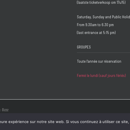
(laatste ticketverkoop om 17u15)
Saturday, Sunday and Public Holi
From 9.30am to 6.30 pm
(last entrance at 5:15 pm)
GROUPES
Toute l’année sur réservation
Fermé le lundi (sauf jours fériés)
 :
Bzzz
eure expérience sur notre site web. Si vous continuez à utiliser ce sit