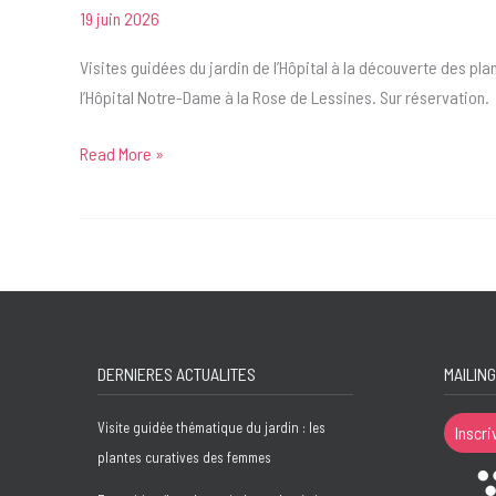
‘Les
19 juin 2026
deux
pieds
Visites guidées du jardin de l’Hôpital à la découverte des p
sur
l’Hôpital Notre-Dame à la Rose de Lessines. Sur réservation.
les
Read More »
étriers.
Visite
Et
guidée
si
thématique
la
du
femme
jardin
disposait
:
de
les
ses
DERNIERES ACTUALITES
MAILING
plantes
parties
curatives
intimes’
Visite guidée thématique du jardin : les
Inscri
des
plantes curatives des femmes
femmes