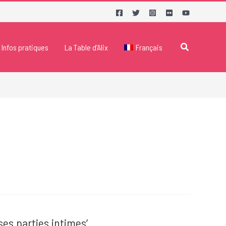
Rechercher
Infos pratiques
La Table d’Alix
Français
ses parties intimes’