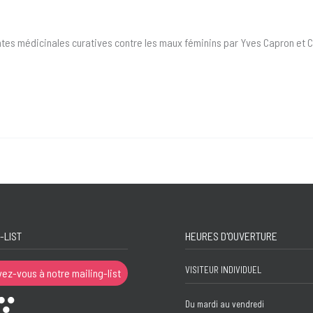
lantes médicinales curatives contre les maux féminins par Yves Capron et 
-LIST
HEURES D'OUVERTURE
VISITEUR INDIVIDUEL
vez-vous à notre mailing-list
Du mardi au vendredi